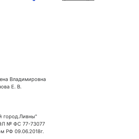
лена Владимировна
ова Е. В.
й город.Ливны"
ЭЛ № ФС 77-73077
 РФ 09.06.2018г.