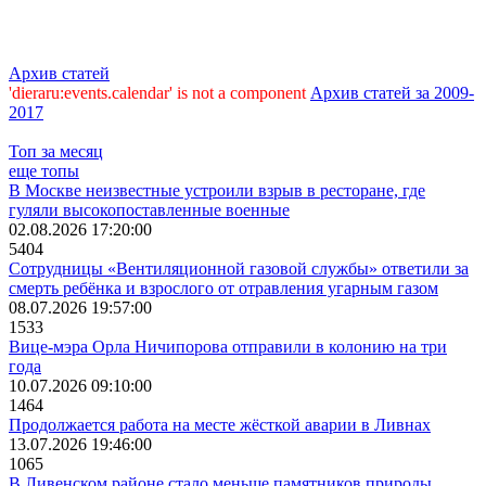
Архив статей
'dieraru:events.calendar' is not a component
Архив статей за 2009-
2017
Топ за месяц
еще топы
В Москве неизвестные устроили взрыв в ресторане, где
гуляли высокопоставленные военные
02.08.2026 17:20:00
5404
Сотрудницы «Вентиляционной газовой службы» ответили за
смерть ребёнка и взрослого от отравления угарным газом
08.07.2026 19:57:00
1533
Вице-мэра Орла Ничипорова отправили в колонию на три
года
10.07.2026 09:10:00
1464
Продолжается работа на месте жёсткой аварии в Ливнах
13.07.2026 19:46:00
1065
В Ливенском районе стало меньше памятников природы