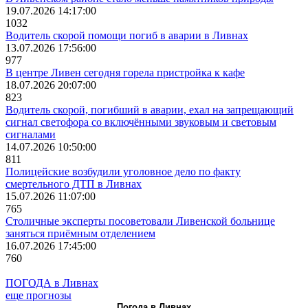
19.07.2026 14:17:00
1032
Водитель скорой помощи погиб в аварии в Ливнах
13.07.2026 17:56:00
977
В центре Ливен сегодня горела пристройка к кафе
18.07.2026 20:07:00
823
Водитель скорой, погибший в аварии, ехал на запрещающий
сигнал светофора со включёнными звуковым и световым
сигналами
14.07.2026 10:50:00
811
Полицейские возбудили уголовное дело по факту
смертельного ДТП в Ливнах
15.07.2026 11:07:00
765
Столичные эксперты посоветовали Ливенской больнице
заняться приёмным отделением
16.07.2026 17:45:00
760
ПОГОДА в Ливнах
еще прогнозы
Погода в Ливнах