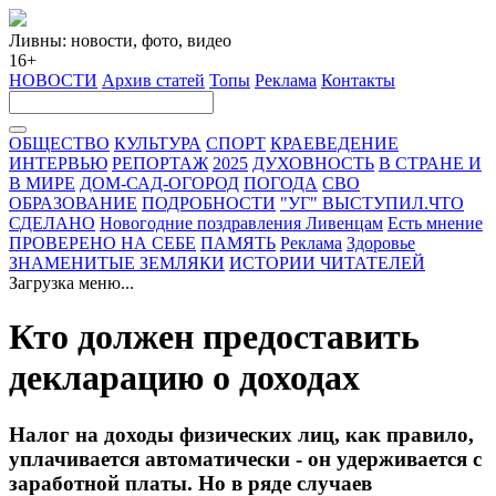
Ливны: новости, фото, видео
16+
НОВОСТИ
Архив статей
Топы
Реклама
Контакты
ОБЩЕСТВО
КУЛЬТУРА
СПОРТ
КРАЕВЕДЕНИЕ
ИНТЕРВЬЮ
РЕПОРТАЖ
2025
ДУХОВНОСТЬ
В СТРАНЕ И
В МИРЕ
ДОМ-САД-ОГОРОД
ПОГОДА
СВО
ОБРАЗОВАНИЕ
ПОДРОБНОСТИ
"УГ" ВЫСТУПИЛ.ЧТО
СДЕЛАНО
Новогодние поздравления Ливенцам
Есть мнение
ПРОВЕРЕНО НА СЕБЕ
ПАМЯТЬ
Реклама
Здоровье
ЗНАМЕНИТЫЕ ЗЕМЛЯКИ
ИСТОРИИ ЧИТАТЕЛЕЙ
Загрузка меню...
Кто должен предоставить
декларацию о доходах
Налог на доходы физических лиц, как правило,
уплачивается автоматически - он удерживается с
заработной платы. Но в ряде случаев