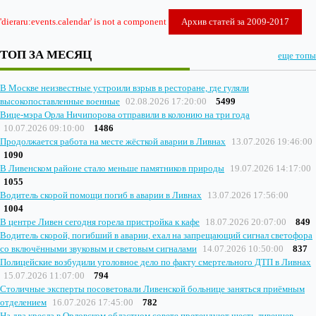
'dieraru:events.calendar' is not a component
Архив статей за 2009-2017
ТОП ЗА МЕСЯЦ
еще топы
В Москве неизвестные устроили взрыв в ресторане, где гуляли
высокопоставленные военные
02.08.2026 17:20:00
5499
Вице-мэра Орла Ничипорова отправили в колонию на три года
10.07.2026 09:10:00
1486
Продолжается работа на месте жёсткой аварии в Ливнах
13.07.2026 19:46:00
1090
В Ливенском районе стало меньше памятников природы
19.07.2026 14:17:00
1055
Водитель скорой помощи погиб в аварии в Ливнах
13.07.2026 17:56:00
1004
В центре Ливен сегодня горела пристройка к кафе
18.07.2026 20:07:00
849
Водитель скорой, погибший в аварии, ехал на запрещающий сигнал светофора
со включёнными звуковым и световым сигналами
14.07.2026 10:50:00
837
Полицейские возбудили уголовное дело по факту смертельного ДТП в Ливнах
15.07.2026 11:07:00
794
Столичные эксперты посоветовали Ливенской больнице заняться приёмным
отделением
16.07.2026 17:45:00
782
На два кресла в Орловском областном совете претендуют шесть ливенцев