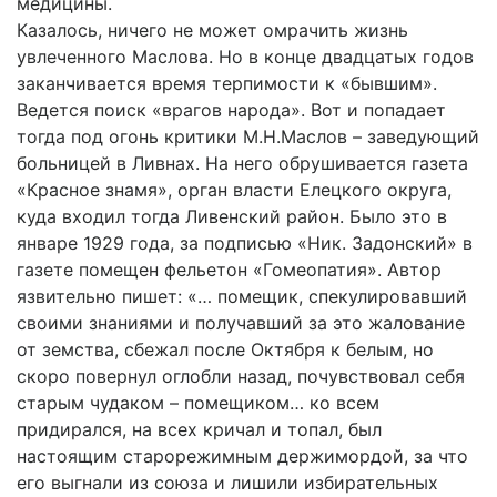
медицины.
Казалось, ничего не может омрачить жизнь
увлеченного Маслова. Но в конце двадцатых годов
заканчивается время терпимости к «бывшим».
Ведется поиск «врагов народа». Вот и попадает
тогда под огонь критики М.Н.Маслов – заведующий
больницей в Ливнах. На него обрушивается газета
«Красное знамя», орган власти Елецкого округа,
куда входил тогда Ливенский район. Было это в
январе 1929 года, за подписью «Ник. Задонский» в
газете помещен фельетон «Гомеопатия». Автор
язвительно пишет: «… помещик, спекулировавший
своими знаниями и получавший за это жалование
от земства, сбежал после Октября к белым, но
скоро повернул оглобли назад, почувствовал себя
старым чудаком – помещиком… ко всем
придирался, на всех кричал и топал, был
настоящим старорежимным держимордой, за что
его выгнали из союза и лишили избирательных