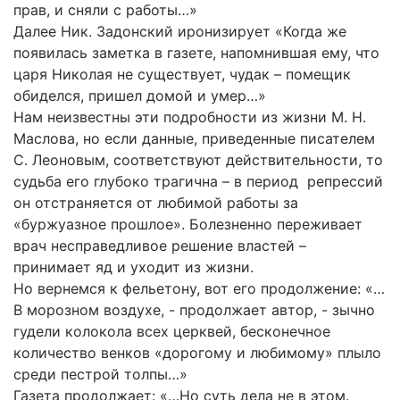
прав, и сняли с работы…»
Далее Ник. Задонский иронизирует «Когда же
появилась заметка в газете, напомнившая ему, что
царя Николая не существует, чудак – помещик
обиделся, пришел домой и умер…»
Нам неизвестны эти подробности из жизни М. Н.
Маслова, но если данные, приведенные писателем
С. Леоновым, соответствуют действительности, то
судьба его глубоко трагична – в период репрессий
он отстраняется от любимой работы за
«буржуазное прошлое». Болезненно переживает
врач несправедливое решение властей –
принимает яд и уходит из жизни.
Но вернемся к фельетону, вот его продолжение: «…
В морозном воздухе, - продолжает автор, - зычно
гудели колокола всех церквей, бесконечное
количество венков «дорогому и любимому» плыло
среди пестрой толпы…»
Газета продолжает: «…Но суть дела не в этом.