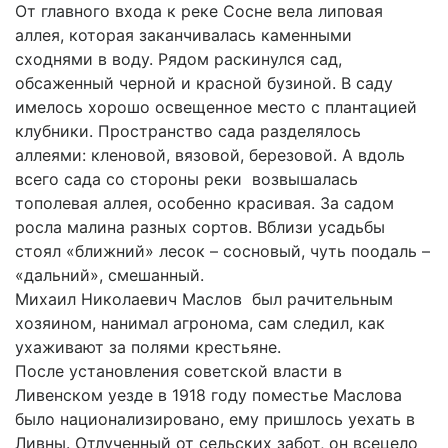
От главного входа к реке Сосне вела липовая
аллея, которая заканчивалась каменными
сходнями в воду. Рядом раскинулся сад,
обсаженный черной и красной бузиной. В саду
имелось хорошо освещенное место с плантацией
клубники. Пространство сада разделялось
аллеями: кленовой, вязовой, березовой. А вдоль
всего сада со стороны реки возвышалась
тополевая аллея, особенно красивая. За садом
росла малина разных сортов. Вблизи усадьбы
стоял «ближний» лесок – сосновый, чуть поодаль –
«дальний», смешанный.
Михаил Николаевич Маслов был рачительным
хозяином, нанимал агронома, сам следил, как
ухаживают за полями крестьяне.
После установления советской власти в
Ливенском уезде в 1918 году поместье Маслова
было национализировано, ему пришлось уехать в
Ливны. Отлученный от сельских забот, он всецело