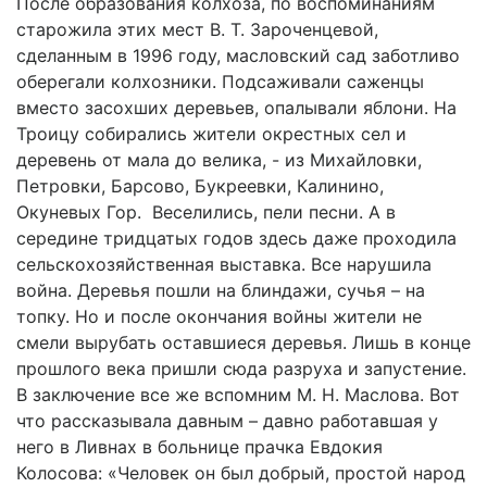
После образования колхоза, по воспоминаниям
старожила этих мест В. Т. Зароченцевой,
сделанным в 1996 году, масловский сад заботливо
оберегали колхозники. Подсаживали саженцы
вместо засохших деревьев, опалывали яблони. На
Троицу собирались жители окрестных сел и
деревень от мала до велика, - из Михайловки,
Петровки, Барсово, Букреевки, Калинино,
Окуневых Гор. Веселились, пели песни. А в
середине тридцатых годов здесь даже проходила
сельскохозяйственная выставка. Все нарушила
война. Деревья пошли на блиндажи, сучья – на
топку. Но и после окончания войны жители не
смели вырубать оставшиеся деревья. Лишь в конце
прошлого века пришли сюда разруха и запустение.
В заключение все же вспомним М. Н. Маслова. Вот
что рассказывала давным – давно работавшая у
него в Ливнах в больнице прачка Евдокия
Колосова: «Человек он был добрый, простой народ