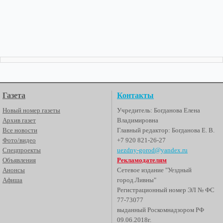
Газета
Контакты
Новый номер газеты
Учредитель: Богданова Елена
Архив газет
Владимировна
Все новости
Главный редактор: Богданова Е. В.
Фото/видео
+7 920 821-26-27
Спецпроекты
uezdny-gorod@yandex.ru
Объявления
Рекламодателям
Анонсы
Сетевое издание "Уездный
Афиша
город.Ливны"
Регистрационный номер ЭЛ № ФС
77-73077
выданный Роскомнадзором РФ
09.06.2018г.