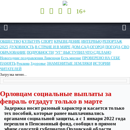
16+
ОБЩЕСТВО
КУЛЬТУРА
СПОРТ
КРАЕВЕДЕНИЕ
ИНТЕРВЬЮ
РЕПОРТАЖ
2025
ДУХОВНОСТЬ
В СТРАНЕ И В МИРЕ
ДОМ-САД-ОГОРОД
ПОГОДА
СВО
ОБРАЗОВАНИЕ
ПОДРОБНОСТИ
"УГ" ВЫСТУПИЛ.ЧТО СДЕЛАНО
Новогодние поздравления Ливенцам
Есть мнение
ПРОВЕРЕНО НА СЕБЕ
ПАМЯТЬ
Реклама
Здоровье
ЗНАМЕНИТЫЕ ЗЕМЛЯКИ
ИСТОРИИ
ЧИТАТЕЛЕЙ
Загрузка меню...
Орловцам социальные выплаты за
февраль отдадут только в марте
Задержка носит разовый характер и касается только
тех пособий, которые ранее выплачивались
органами социальной защиты, а с 1 января 2022 года
перешли в Пенсионный фонд, сообщил в прямом
эфире соцсетей губернатор Орловской области