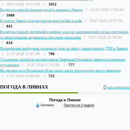
19.07.2026 14:17:00
1052
Водитель скорой помощи погиб в аварии в Ливнах
13.07.2026 17:56:00
1000
В центре Ливен сегодня горела пристройка к кафе
18.07.2026 20:07:00
843
Водитель скорой, погибший в аварии, ехал на запрещающий сигнал светофора
со включёнными звуковым и световым сигналами
14.07.2026 10:50:00
834
Полицейские возбудили уголовное дело по факту смертельного ДТП в Ливнах
15.07.2026 11:07:00
790
Столичные эксперты посоветовали Ливенской больнице заняться приёмным
отделением
16.07.2026 17:45:00
777
На два кресла в Орловском областном совете претендуют шесть ливенцев
17.07.2026 16:06:00
723
ПОГОДА В ЛИВНАХ
еще прогнозы
Погода в Ливнах
Gismeteo
Прогноз на 2 недели