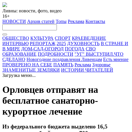
Ливны: новости, фото, видео
16+
НОВОСТИ
Архив статей
Топы
Реклама
Контакты
ОБЩЕСТВО
КУЛЬТУРА
СПОРТ
КРАЕВЕДЕНИЕ
ИНТЕРВЬЮ
РЕПОРТАЖ
2025
ДУХОВНОСТЬ
В СТРАНЕ И
В МИРЕ
ДОМ-САД-ОГОРОД
ПОГОДА
СВО
ОБРАЗОВАНИЕ
ПОДРОБНОСТИ
"УГ" ВЫСТУПИЛ.ЧТО
СДЕЛАНО
Новогодние поздравления Ливенцам
Есть мнение
ПРОВЕРЕНО НА СЕБЕ
ПАМЯТЬ
Реклама
Здоровье
ЗНАМЕНИТЫЕ ЗЕМЛЯКИ
ИСТОРИИ ЧИТАТЕЛЕЙ
Загрузка меню...
Орловцев отправят на
бесплатное санаторно-
курортное лечение
Из федерального бюджета выделено 16,5