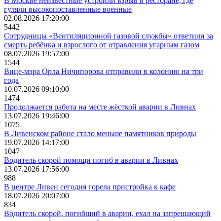
В Москве неизвестные устроили взрыв в ресторане, где
гуляли высокопоставленные военные
02.08.2026 17:20:00
5442
Сотрудницы «Вентиляционной газовой службы» ответили за
смерть ребёнка и взрослого от отравления угарным газом
08.07.2026 19:57:00
1544
Вице-мэра Орла Ничипорова отправили в колонию на три
года
10.07.2026 09:10:00
1474
Продолжается работа на месте жёсткой аварии в Ливнах
13.07.2026 19:46:00
1075
В Ливенском районе стало меньше памятников природы
19.07.2026 14:17:00
1047
Водитель скорой помощи погиб в аварии в Ливнах
13.07.2026 17:56:00
988
В центре Ливен сегодня горела пристройка к кафе
18.07.2026 20:07:00
834
Водитель скорой, погибший в аварии, ехал на запрещающий