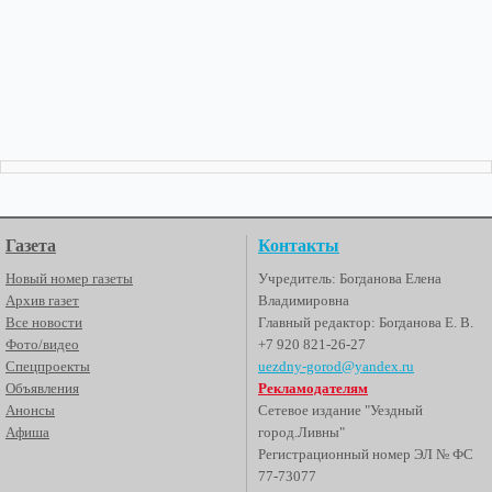
Газета
Контакты
Новый номер газеты
Учредитель: Богданова Елена
Архив газет
Владимировна
Все новости
Главный редактор: Богданова Е. В.
Фото/видео
+7 920 821-26-27
Спецпроекты
uezdny-gorod@yandex.ru
Объявления
Рекламодателям
Анонсы
Сетевое издание "Уездный
Афиша
город.Ливны"
Регистрационный номер ЭЛ № ФС
77-73077