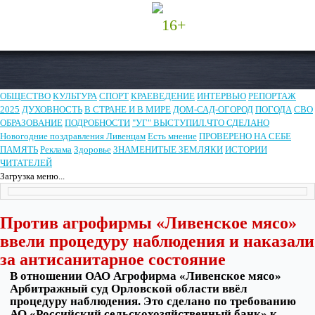
16+
ОБЩЕСТВО
КУЛЬТУРА
СПОРТ
КРАЕВЕДЕНИЕ
ИНТЕРВЬЮ
РЕПОРТАЖ
2025
ДУХОВНОСТЬ
В СТРАНЕ И В МИРЕ
ДОМ-САД-ОГОРОД
ПОГОДА
СВО
ОБРАЗОВАНИЕ
ПОДРОБНОСТИ
"УГ" ВЫСТУПИЛ.ЧТО СДЕЛАНО
Новогодние поздравления Ливенцам
Есть мнение
ПРОВЕРЕНО НА СЕБЕ
ПАМЯТЬ
Реклама
Здоровье
ЗНАМЕНИТЫЕ ЗЕМЛЯКИ
ИСТОРИИ
ЧИТАТЕЛЕЙ
Загрузка меню...
Против агрофирмы «Ливенское мясо»
ввели процедуру наблюдения и наказали
за антисанитарное состояние
В отношении ОАО Агрофирма «Ливенское мясо»
Арбитражный суд Орловской области ввёл
процедуру наблюдения. Это сделано по требованию
АО «Российский сельскохозяйственный банк» к