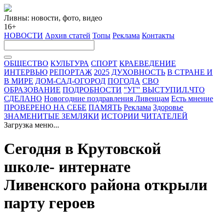
Ливны: новости, фото, видео
16+
НОВОСТИ
Архив статей
Топы
Реклама
Контакты
ОБЩЕСТВО
КУЛЬТУРА
СПОРТ
КРАЕВЕДЕНИЕ
ИНТЕРВЬЮ
РЕПОРТАЖ
2025
ДУХОВНОСТЬ
В СТРАНЕ И
В МИРЕ
ДОМ-САД-ОГОРОД
ПОГОДА
СВО
ОБРАЗОВАНИЕ
ПОДРОБНОСТИ
"УГ" ВЫСТУПИЛ.ЧТО
СДЕЛАНО
Новогодние поздравления Ливенцам
Есть мнение
ПРОВЕРЕНО НА СЕБЕ
ПАМЯТЬ
Реклама
Здоровье
ЗНАМЕНИТЫЕ ЗЕМЛЯКИ
ИСТОРИИ ЧИТАТЕЛЕЙ
Загрузка меню...
Сегодня в Крутовской
школе- интернате
Ливенского района открыли
парту героев