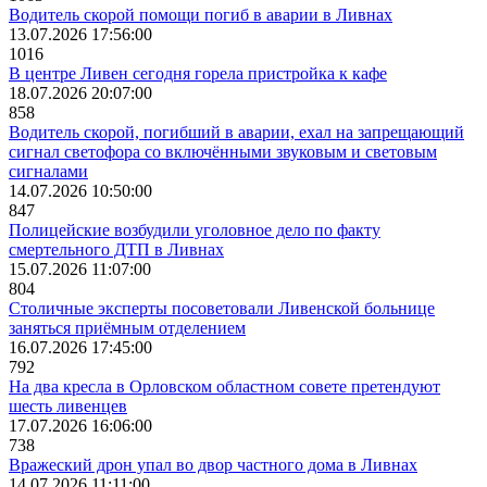
Водитель скорой помощи погиб в аварии в Ливнах
13.07.2026 17:56:00
1016
В центре Ливен сегодня горела пристройка к кафе
18.07.2026 20:07:00
858
Водитель скорой, погибший в аварии, ехал на запрещающий
сигнал светофора со включёнными звуковым и световым
сигналами
14.07.2026 10:50:00
847
Полицейские возбудили уголовное дело по факту
смертельного ДТП в Ливнах
15.07.2026 11:07:00
804
Столичные эксперты посоветовали Ливенской больнице
заняться приёмным отделением
16.07.2026 17:45:00
792
На два кресла в Орловском областном совете претендуют
шесть ливенцев
17.07.2026 16:06:00
738
Вражеский дрон упал во двор частного дома в Ливнах
14.07.2026 11:11:00