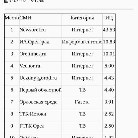
31.05.2021 19:17:00
Место
СМИ
Категория
ИЦ
1
Newsorel.ru
Интернет
43,53
2
ИА Орелград
Информагентство
10,83
3
Oreltimes.ru
Интернет
10,01
4
Vechor.ru
Интернет
6,90
5
Uezdny-gorod.ru
Интернет
4,43
6
Первый областной
ТВ
4,40
7
Орловская среда
Газета
3,91
8
ТРК Истоки
ТВ
2,52
9
ГТРК Орел
ТВ
2,50
10
Ogtrk.ru
Интернет
1,82