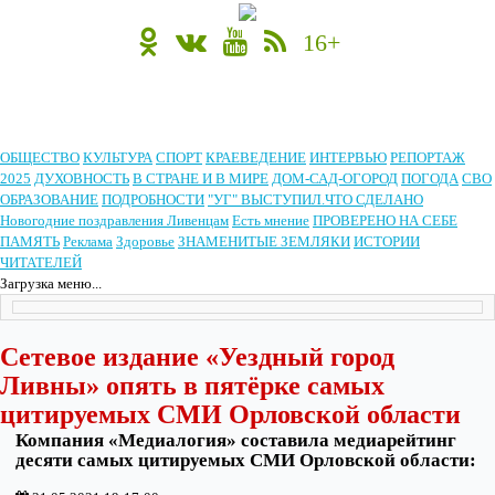
16+
ОБЩЕСТВО
КУЛЬТУРА
СПОРТ
КРАЕВЕДЕНИЕ
ИНТЕРВЬЮ
РЕПОРТАЖ
2025
ДУХОВНОСТЬ
В СТРАНЕ И В МИРЕ
ДОМ-САД-ОГОРОД
ПОГОДА
СВО
ОБРАЗОВАНИЕ
ПОДРОБНОСТИ
"УГ" ВЫСТУПИЛ.ЧТО СДЕЛАНО
Новогодние поздравления Ливенцам
Есть мнение
ПРОВЕРЕНО НА СЕБЕ
ПАМЯТЬ
Реклама
Здоровье
ЗНАМЕНИТЫЕ ЗЕМЛЯКИ
ИСТОРИИ
ЧИТАТЕЛЕЙ
Загрузка меню...
Сетевое издание «Уездный город
Ливны» опять в пятёрке самых
цитируемых СМИ Орловской области
Компания «Медиалогия» составила медиарейтинг
десяти самых цитируемых СМИ Орловской области: