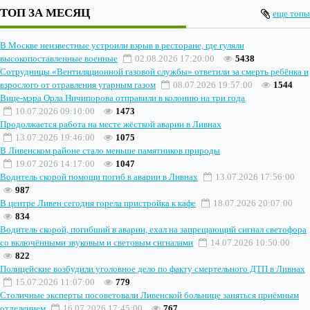
ТОП ЗА МЕСЯЦ
еще топы
В Москве неизвестные устроили взрыв в ресторане, где гуляли
высокопоставленные военные
02.08.2026 17:20:00
5438
Сотрудницы «Вентиляционной газовой службы» ответили за смерть ребёнка и
взрослого от отравления угарным газом
08.07.2026 19:57:00
1544
Вице-мэра Орла Ничипорова отправили в колонию на три года
10.07.2026 09:10:00
1473
Продолжается работа на месте жёсткой аварии в Ливнах
13.07.2026 19:46:00
1075
В Ливенском районе стало меньше памятников природы
19.07.2026 14:17:00
1047
Водитель скорой помощи погиб в аварии в Ливнах
13.07.2026 17:56:00
987
В центре Ливен сегодня горела пристройка к кафе
18.07.2026 20:07:00
834
Водитель скорой, погибший в аварии, ехал на запрещающий сигнал светофора
со включёнными звуковым и световым сигналами
14.07.2026 10:50:00
822
Полицейские возбудили уголовное дело по факту смертельного ДТП в Ливнах
15.07.2026 11:07:00
779
Столичные эксперты посоветовали Ливенской больнице заняться приёмным
отделением
16.07.2026 17:45:00
767