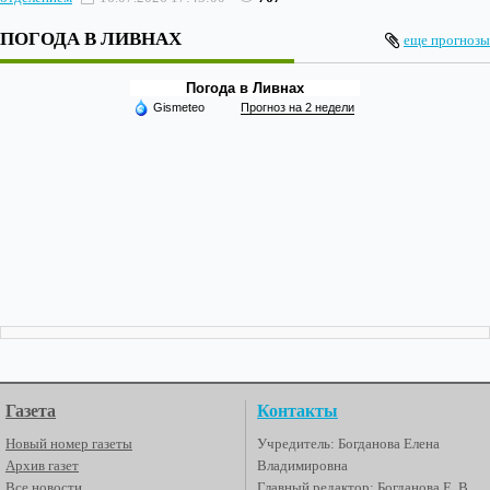
ПОГОДА В ЛИВНАХ
еще прогнозы
Погода в Ливнах
Gismeteo
Прогноз на 2 недели
Газета
Контакты
Новый номер газеты
Учредитель: Богданова Елена
Архив газет
Владимировна
Все новости
Главный редактор: Богданова Е. В.