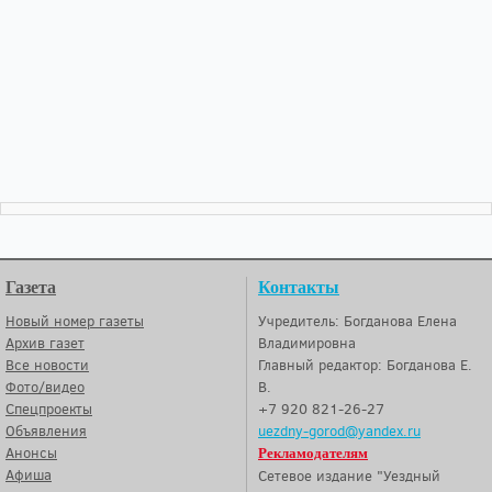
Газета
Контакты
Новый номер газеты
Учредитель: Богданова Елена
Архив газет
Владимировна
Все новости
Главный редактор: Богданова Е.
Фото/видео
В.
Спецпроекты
+7 920 821-26-27
Объявления
uezdny-gorod@yandex.ru
Анонсы
Рекламодателям
Афиша
Сетевое издание "Уездный