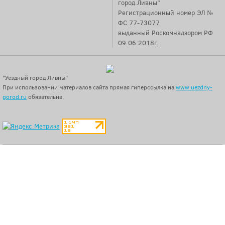
город.Ливны"
Регистрационный номер ЭЛ №
ФС 77-73077
выданный Роскомнадзором РФ
09.06.2018г.
"Уездный город Ливны"
При использовании материалов сайта прямая гиперссылка на
www.uezdny-
gorod.ru
обязательна.