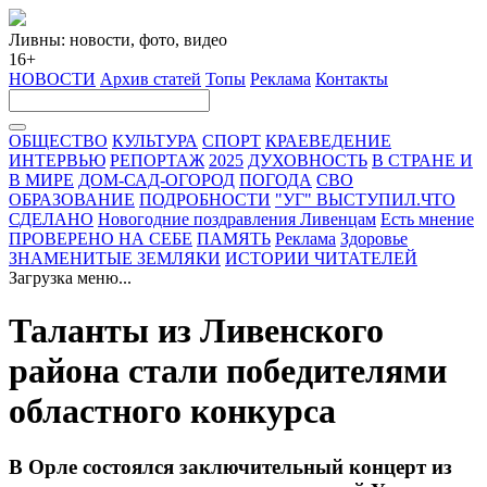
Ливны: новости, фото, видео
16+
НОВОСТИ
Архив статей
Топы
Реклама
Контакты
ОБЩЕСТВО
КУЛЬТУРА
СПОРТ
КРАЕВЕДЕНИЕ
ИНТЕРВЬЮ
РЕПОРТАЖ
2025
ДУХОВНОСТЬ
В СТРАНЕ И
В МИРЕ
ДОМ-САД-ОГОРОД
ПОГОДА
СВО
ОБРАЗОВАНИЕ
ПОДРОБНОСТИ
"УГ" ВЫСТУПИЛ.ЧТО
СДЕЛАНО
Новогодние поздравления Ливенцам
Есть мнение
ПРОВЕРЕНО НА СЕБЕ
ПАМЯТЬ
Реклама
Здоровье
ЗНАМЕНИТЫЕ ЗЕМЛЯКИ
ИСТОРИИ ЧИТАТЕЛЕЙ
Загрузка меню...
Таланты из Ливенского
района стали победителями
областного конкурса
В Орле состоялся заключительный концерт из