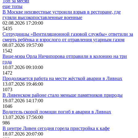
Топ за месяц
еще топы
В Москве неизвестные устроили взрыв в ресторане, где
гуляли высокопоставленные военные
02.08.2026 17:20:00
5435
Сотрудницы «Вентиляционной газовой службы» ответили за
смерть ребёнка и взрослого от отравления угарным газом
08.07.2026 19:57:00
1542
Вице-мэра Орла Ничипорова отправили в колонию на три
года
10.07.2026 09:10:00
1472
Продолжается работа на месте жёсткой аварии в Ливнах
13.07.2026 19:46:00
1073
В Ливенском районе стало меньше памятников природы
19.07.2026 14:17:00
1046
Водитель скорой помощи погиб в аварии в Ливнах
13.07.2026 17:56:00
986
В центре Ливен сегодня горела пристройка к кафе
18.07.2026 20:07:00