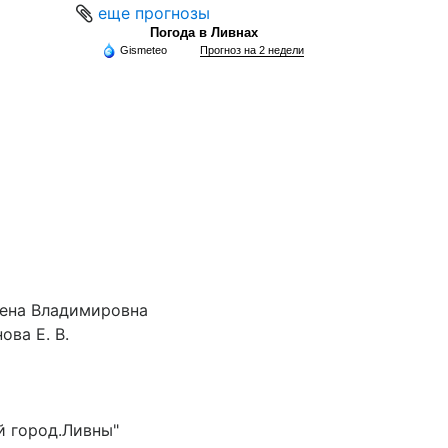
еще прогнозы
Погода в Ливнах
Gismeteo
Прогноз на 2 недели
лена Владимировна
ова Е. В.
й город.Ливны"