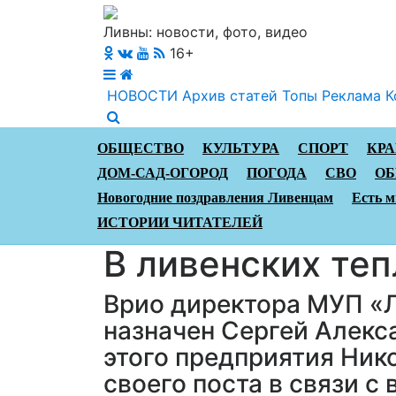
Ливны: новости, фото, видео
16+
НОВОСТИ
Архив статей
Топы
Реклама
К
ОБЩЕСТВО
КУЛЬТУРА
СПОРТ
КР
ДОМ-САД-ОГОРОД
ПОГОДА
СВО
ОБ
Новогодние поздравления Ливенцам
Есть м
ИСТОРИИ ЧИТАТЕЛЕЙ
В ливенских теп
Врио директора МУП «
назначен Сергей Алекс
этого предприятия Ник
своего поста в связи с