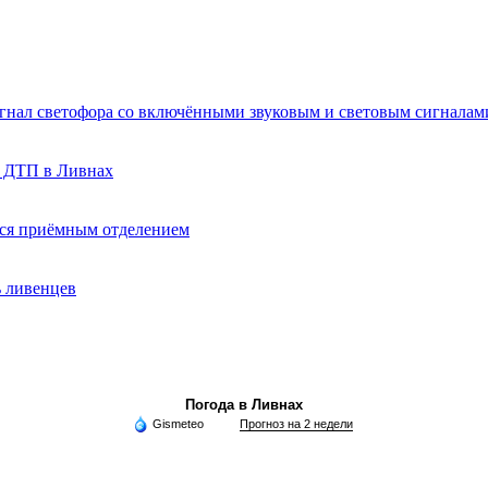
игнал светофора со включёнными звуковым и световым сигналам
о ДТП в Ливнах
ься приёмным отделением
ь ливенцев
Погода в Ливнах
Gismeteo
Прогноз на 2 недели