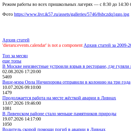
Режим работы во всех пришкольных лагерях — с 8:30 до 14:30 б
Фото
https://www.livr.ik57.ru/assets/galleries/5746/8sbczdq1ggo.jpg
Архив статей
'dieraru:events.calendar' is not a component
Архив статей за 2009-2
Топ за месяц
еще топы
В Москве неизвестные устроили взрыв в ресторане, где гулял
02.08.2026 17:20:00
5469
Вице-мэра Орла Ничипорова отправили в колонию на три года
10.07.2026 09:10:00
1479
Продолжается работа на месте жёсткой аварии в Ливнах
13.07.2026 19:46:00
1081
В Ливенском районе стало меньше памятников природы
19.07.2026 14:17:00
1050
Водитель скорой помощи погиб в аварии в Ливнах