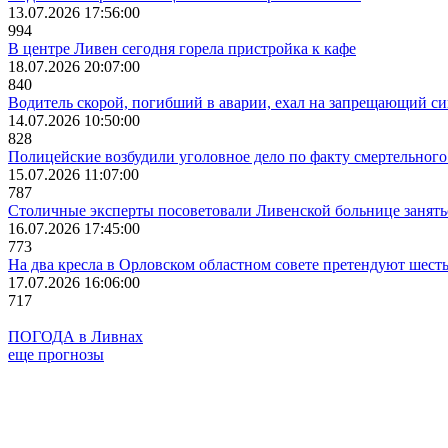
13.07.2026 17:56:00
994
В центре Ливен сегодня горела пристройка к кафе
18.07.2026 20:07:00
840
Водитель скорой, погибший в аварии, ехал на запрещающий с
14.07.2026 10:50:00
828
Полицейские возбудили уголовное дело по факту смертельног
15.07.2026 11:07:00
787
Столичные эксперты посоветовали Ливенской больнице занят
16.07.2026 17:45:00
773
На два кресла в Орловском областном совете претендуют шест
17.07.2026 16:06:00
717
ПОГОДА в Ливнах
еще прогнозы