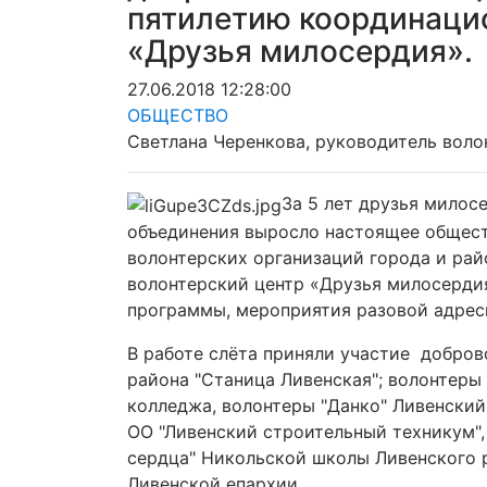
пятилетию координацио
«Друзья милосердия».
27.06.2018 12:28:00
ОБЩЕСТВО
Светлана Черенкова, руководитель воло
За 5 лет друзья милос
объединения выросло настоящее общест
волонтерских организаций города и рай
волонтерский центр «Друзья милосерди
программы, мероприятия разовой адрес
В работе слёта приняли участие добров
района "Станица Ливенская"; волонтер
колледжа, волонтеры "Данко" Ливенский
ОО "Ливенский строительный техникум",
сердца" Никольской школы Ливенского 
Ливенской епархии