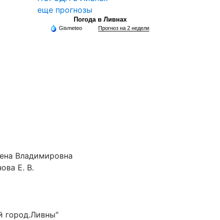
еще прогнозы
Погода в Ливнах
Gismeteo
Прогноз на 2 недели
лена Владимировна
ова Е. В.
й город.Ливны"