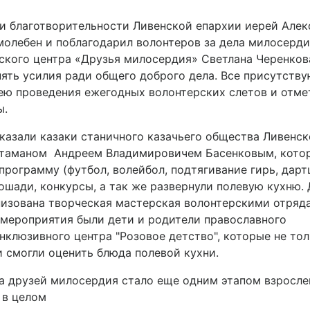
и благотворительности Ливенской епархии иерей Алек
молебен и поблагодарил волонтеров за дела милосерди
ского центра «Друзья милосердия» Светлана Черенков
нять усилия ради общего доброго дела. Все присутств
ю проведения ежегодных волонтерских слетов и отме
ы.
азали казаки станичного казачьего общества Ливенск
с атаманом Андреем Владимировичем Басенковым, кот
рограмму (футбол, волейбол, подтягивание гирь, дарт
лошади, конкурсы, а так же развернули полевую кухню.
низована творческая мастерская волонтерскими отряд
 мероприятия были дети и родители православного
нклюзивного центра "Розовое детство", которые не то
и смогли оценить блюда полевой кухни.
а друзей милосердия стало еще одним этапом взросле
 в целом