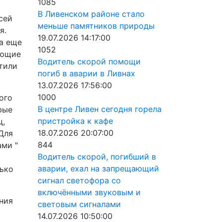
1085
В Ливенском районе стало
сей
меньше памятников природы
я.
19.07.2026 14:17:00
а еще
1052
ующие
Водитель скорой помощи
тили
погиб в аварии в Ливнах
13.07.2026 17:56:00
1000
ого
В центре Ливен сегодня горела
орые
пристройка к кафе
ц,
18.07.2026 20:07:00
 Для
844
ами "
Водитель скорой, погибший в
аварии, ехал на запрещающий
лько
сигнал светофора со
включёнными звуковым и
ния
световым сигналами
14.07.2026 10:50:00