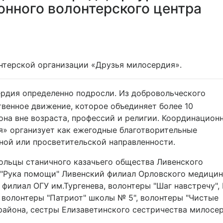
нного волонтерского центра
нтерской организации «Друзья милосердия».
ердия определенно подросли. Из добровольческого
венное движение, которое объединяет более 10
она вне возраста, профессий и религии. Координацион
я» организует как ежегодные благотворительные
ной или просветительской направленности.
ольцы станичного казачьего общества Ливенского
ы "Рука помощи" Ливенский филиал Орловского медици
 филиал ОГУ им.Тургенева, волонтеры "Шаг навстречу",
 волонтеры "Патриот" школы № 5", волонтеры "Чистые
района, сестры Елизаветинского сестричества милосе