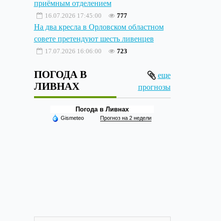
приёмным отделением
16.07.2026 17:45:00
777
На два кресла в Орловском областном
совете претендуют шесть ливенцев
17.07.2026 16:06:00
723
ПОГОДА В
еще
ЛИВНАХ
прогнозы
Погода в Ливнах
Gismeteo
Прогноз на 2 недели