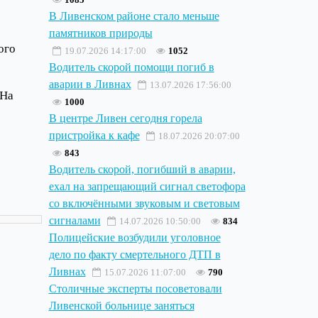
В Ливенском районе стало меньше
памятников природы
ого
19.07.2026 14:17:00
1052
Водитель скорой помощи погиб в
аварии в Ливнах
13.07.2026 17:56:00
 На
1000
В центре Ливен сегодня горела
пристройка к кафе
18.07.2026 20:07:00
843
Водитель скорой, погибший в аварии,
ехал на запрещающий сигнал светофора
со включёнными звуковым и световым
сигналами
14.07.2026 10:50:00
834
Полицейские возбудили уголовное
дело по факту смертельного ДТП в
Ливнах
15.07.2026 11:07:00
790
Столичные эксперты посоветовали
Ливенской больнице заняться