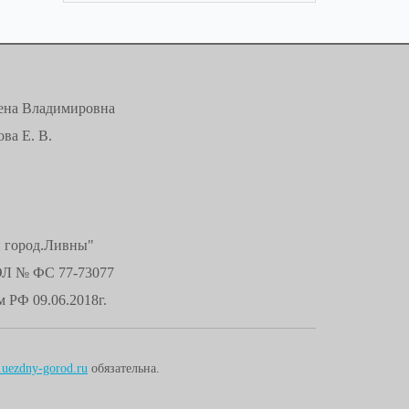
лена Владимировна
ва Е. В.
й город.Ливны"
ЭЛ № ФС 77-73077
 РФ 09.06.2018г.
uezdny-gorod.ru
обязательна.