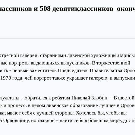
классников и 508 девятиклассников окон
ортретной галереи: стараниями ливенской художницы Ларисы
нные портреты выдающихся выпускников. В торжественной
ость - первый заместитель Председателя Правительства Орл
1978 года, чей портрет также украшает галерею, и выпускн
зультаты, - обратился к ребятам Николай Злобин. – В шестой
ый процесс, в целом ливенское образование лучшее в Орлов
казывают себя с лучшей стороны. Хотелось бы, чтобы вы
на Орловщину, но главное – найти себя в большом мире, дост