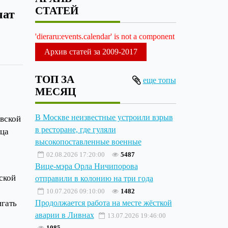
СТАТЕЙ
чат
'dieraru:events.calendar' is not a component
Архив статей за 2009-2017
ТОП ЗА
еще топы
МЕСЯЦ
В Москве неизвестные устроили взрыв
овской
в ресторане, где гуляли
ица
высокопоставленные военные
02.08.2026 17:20:00
5487
Вице-мэра Орла Ничипорова
ской
отправили в колонию на три года
10.07.2026 09:10:00
1482
игать
Продолжается работа на месте жёсткой
аварии в Ливнах
13.07.2026 19:46:00
1085