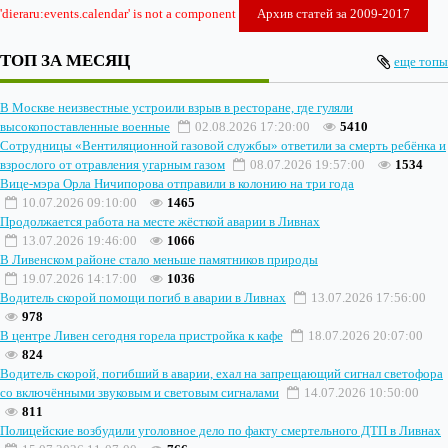
'dieraru:events.calendar' is not a component
Архив статей за 2009-2017
ТОП ЗА МЕСЯЦ
еще топы
В Москве неизвестные устроили взрыв в ресторане, где гуляли
высокопоставленные военные
02.08.2026 17:20:00
5410
Сотрудницы «Вентиляционной газовой службы» ответили за смерть ребёнка и
взрослого от отравления угарным газом
08.07.2026 19:57:00
1534
Вице-мэра Орла Ничипорова отправили в колонию на три года
10.07.2026 09:10:00
1465
Продолжается работа на месте жёсткой аварии в Ливнах
13.07.2026 19:46:00
1066
В Ливенском районе стало меньше памятников природы
19.07.2026 14:17:00
1036
Водитель скорой помощи погиб в аварии в Ливнах
13.07.2026 17:56:00
978
В центре Ливен сегодня горела пристройка к кафе
18.07.2026 20:07:00
824
Водитель скорой, погибший в аварии, ехал на запрещающий сигнал светофора
со включёнными звуковым и световым сигналами
14.07.2026 10:50:00
811
Полицейские возбудили уголовное дело по факту смертельного ДТП в Ливнах