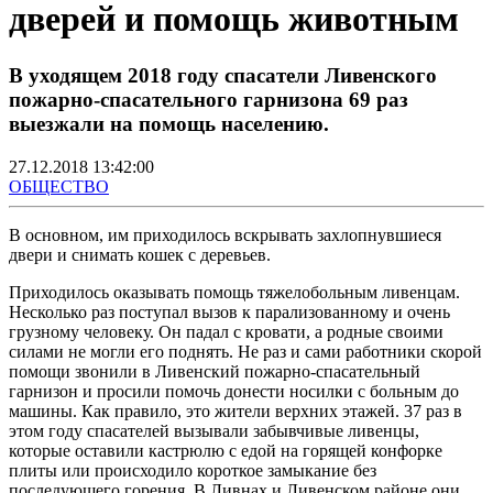
дверей и помощь животным
В уходящем 2018 году спасатели Ливенского
пожарно-спасательного гарнизона 69 раз
выезжали на помощь населению.
27.12.2018 13:42:00
ОБЩЕСТВО
В основном, им приходилось вскрывать захлопнувшиеся
двери и снимать кошек с деревьев.
Приходилось оказывать помощь тяжелобольным ливенцам.
Несколько раз поступал вызов к парализованному и очень
грузному человеку. Он падал с кровати, а родные своими
силами не могли его поднять. Не раз и сами работники скорой
помощи звонили в Ливенский пожарно-спасательный
гарнизон и просили помочь донести носилки с больным до
машины. Как правило, это жители верхних этажей. 37 раз в
этом году спасателей вызывали забывчивые ливенцы,
которые оставили кастрюлю с едой на горящей конфорке
плиты или происходило короткое замыкание без
последующего горения. В Ливнах и Ливенском районе они