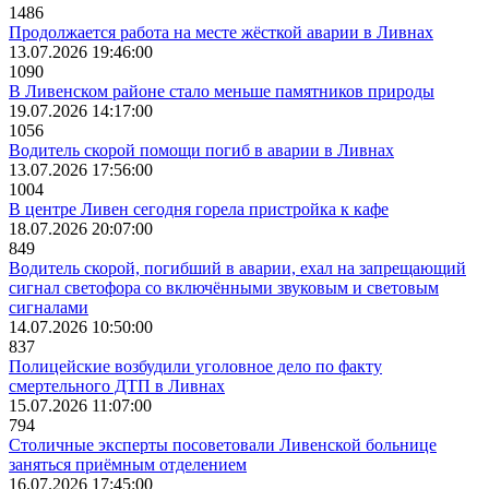
1486
Продолжается работа на месте жёсткой аварии в Ливнах
13.07.2026 19:46:00
1090
В Ливенском районе стало меньше памятников природы
19.07.2026 14:17:00
1056
Водитель скорой помощи погиб в аварии в Ливнах
13.07.2026 17:56:00
1004
В центре Ливен сегодня горела пристройка к кафе
18.07.2026 20:07:00
849
Водитель скорой, погибший в аварии, ехал на запрещающий
сигнал светофора со включёнными звуковым и световым
сигналами
14.07.2026 10:50:00
837
Полицейские возбудили уголовное дело по факту
смертельного ДТП в Ливнах
15.07.2026 11:07:00
794
Столичные эксперты посоветовали Ливенской больнице
заняться приёмным отделением
16.07.2026 17:45:00