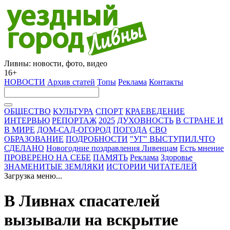
Ливны: новости, фото, видео
16+
НОВОСТИ
Архив статей
Топы
Реклама
Контакты
ОБЩЕСТВО
КУЛЬТУРА
СПОРТ
КРАЕВЕДЕНИЕ
ИНТЕРВЬЮ
РЕПОРТАЖ
2025
ДУХОВНОСТЬ
В СТРАНЕ И
В МИРЕ
ДОМ-САД-ОГОРОД
ПОГОДА
СВО
ОБРАЗОВАНИЕ
ПОДРОБНОСТИ
"УГ" ВЫСТУПИЛ.ЧТО
СДЕЛАНО
Новогодние поздравления Ливенцам
Есть мнение
ПРОВЕРЕНО НА СЕБЕ
ПАМЯТЬ
Реклама
Здоровье
ЗНАМЕНИТЫЕ ЗЕМЛЯКИ
ИСТОРИИ ЧИТАТЕЛЕЙ
Загрузка меню...
В Ливнах спасателей
вызывали на вскрытие