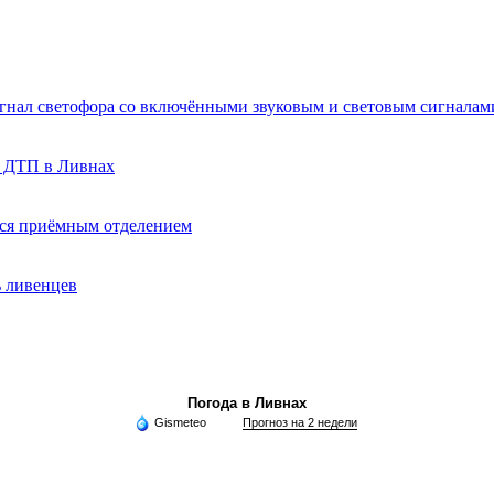
игнал светофора со включёнными звуковым и световым сигналам
о ДТП в Ливнах
ься приёмным отделением
ь ливенцев
Погода в Ливнах
Gismeteo
Прогноз на 2 недели