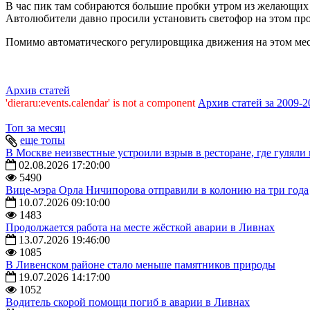
В час пик там собираются большие пробки утром из желающих 
Автолюбители давно просили установить светофор на этом пр
Помимо автоматического регулировщика движения на этом месте
Архив статей
'dieraru:events.calendar' is not a component
Архив статей за 2009-2
Топ за месяц
еще топы
В Москве неизвестные устроили взрыв в ресторане, где гулял
02.08.2026 17:20:00
5490
Вице-мэра Орла Ничипорова отправили в колонию на три года
10.07.2026 09:10:00
1483
Продолжается работа на месте жёсткой аварии в Ливнах
13.07.2026 19:46:00
1085
В Ливенском районе стало меньше памятников природы
19.07.2026 14:17:00
1052
Водитель скорой помощи погиб в аварии в Ливнах