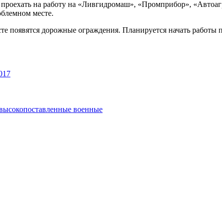
проехать на работу на «Ливгидромаш», «Промприбор», «Автоагр
облемном месте.
 появятся дорожные ограждения. Планируется начать работы по 
017
и высокопоставленные военные