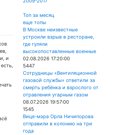
2009-2017
Топ за месяц
еще топы
В Москве неизвестные
устроили взрыв в ресторане,
ков
где гуляли
ев,
высокопоставленные военные
и, и
02.08.2026 17:20:00
 есть,
5447
Сотрудницы «Вентиляционной
газовой службы» ответили за
ечать
смерть ребёнка и взрослого от
отравления угарным газом
08.07.2026 19:57:00
1545
Вице-мэра Орла Ничипорова
всё
отправили в колонию на три
года