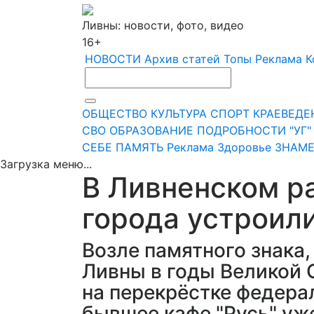
Ливны: новости, фото, видео
16+
НОВОСТИ
Архив статей
Топы
Реклама
К
ОБЩЕСТВО
КУЛЬТУРА
СПОРТ
КРАЕВЕДЕ
СВО
ОБРАЗОВАНИЕ
ПОДРОБНОСТИ
"УГ
СЕБЕ
ПАМЯТЬ
Реклама
Здоровье
ЗНАМЕ
Загрузка меню...
В Ливненском р
города устроил
Возле памятного знака
Ливны в годы Великой О
на перекрёстке федера
бывшее кафе "Русь" уже