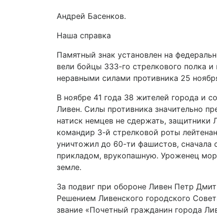
Андрей Басенков.
Наша справка
Памятный знак установлен на федеральн
вели бойцы 333-го стрелкового полка и 
неравными силами противника 25 ноября
В ноябре 41 года 38 жителей города и 
Ливен. Силы противника значительно пр
натиск немцев не сдержать, защитники 
командир 3-й стрелковой роты лейтенан
уничтожил до 60-ти фашистов, сначала с
прикладом, врукопашную. Уроженец морд
земле.
За подвиг при обороне Ливен Петр Дми
Решением Ливенского городcкого Совета
звание «Почетный гражданин города Ли