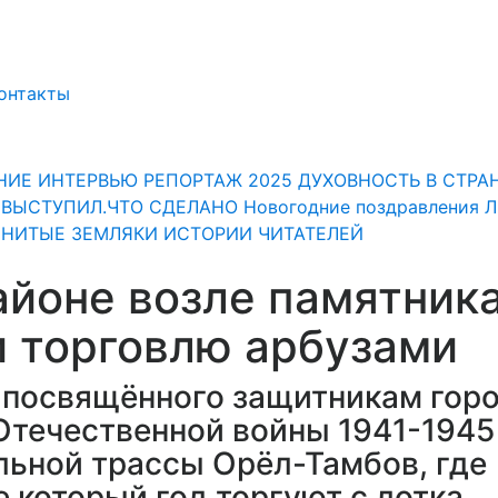
онтакты
НИЕ
ИНТЕРВЬЮ
РЕПОРТАЖ
2025
ДУХОВНОСТЬ
В СТРА
" ВЫСТУПИЛ.ЧТО СДЕЛАНО
Новогодние поздравления 
НИТЫЕ ЗЕМЛЯКИ
ИСТОРИИ ЧИТАТЕЛЕЙ
айоне возле памятник
и торговлю арбузами
, посвящённого защитникам гор
течественной войны 1941-1945 г
льной трассы Орёл-Тамбов, где
 который год торгуют с лотка