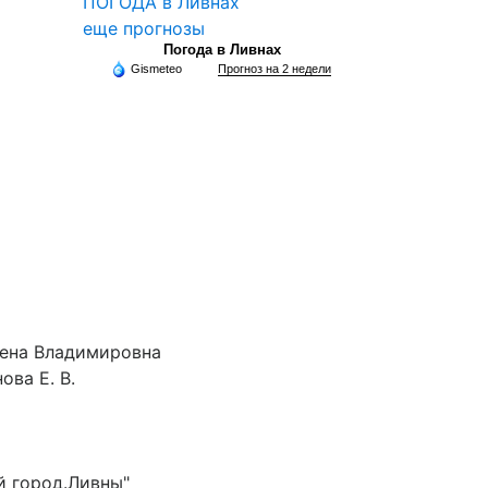
ПОГОДА в Ливнах
еще прогнозы
Погода в Ливнах
Gismeteo
Прогноз на 2 недели
лена Владимировна
ова Е. В.
й город.Ливны"