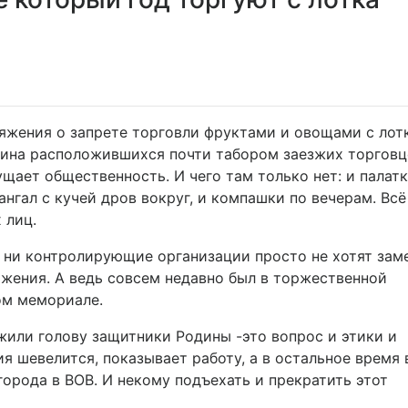
ряжения о запрете торговли фруктами и овощами с лот
ртина расположившихся почти табором заезжих торговц
ает общественность. И чего там только нет: и палатк
нгал с кучей дров вокруг, и компашки по вечерам. Всё
 лиц.
 ни контролирующие организации просто не хотят зам
жения. А ведь совсем недавно был в торжественной
ом мемориале.
ожили голову защитники Родины -это вопрос и этики и
ия шевелится, показывает работу, а в остальное время 
города в ВОВ. И некому подъехать и прекратить этот