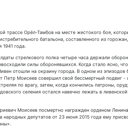
ой трассе Орёл-Тамбов на месте жестокого боя, кото
истребительного батальона, составленного из горожан,
 1941 года.
солдаты стрелкового полка четыре часа держали оборо
евосходили силы оборонявшихся. Когда стало ясно, что
Ливен отошли на окраину города. В одном из эпизодов 
т Петр Моисеев совершил свой бессмертный подвиг - 
треляя по врагу, затем, когда кончились патроны, оруд
овского селения остался навечно лежать в ливенской
триевич Моисеев посмертно награжден орденом Ленина
 народных депутатов от 23 июня 2015 года ему присв
вны».