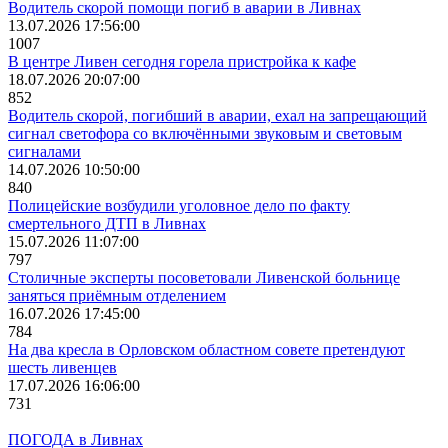
Водитель скорой помощи погиб в аварии в Ливнах
13.07.2026 17:56:00
1007
В центре Ливен сегодня горела пристройка к кафе
18.07.2026 20:07:00
852
Водитель скорой, погибший в аварии, ехал на запрещающий
сигнал светофора со включёнными звуковым и световым
сигналами
14.07.2026 10:50:00
840
Полицейские возбудили уголовное дело по факту
смертельного ДТП в Ливнах
15.07.2026 11:07:00
797
Столичные эксперты посоветовали Ливенской больнице
заняться приёмным отделением
16.07.2026 17:45:00
784
На два кресла в Орловском областном совете претендуют
шесть ливенцев
17.07.2026 16:06:00
731
ПОГОДА в Ливнах