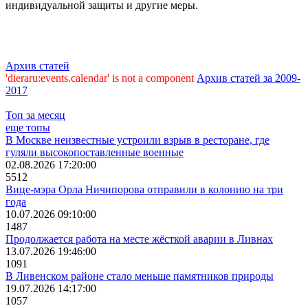
индивидуальной защиты и другие меры.
Архив статей
'dieraru:events.calendar' is not a component
Архив статей за 2009-
2017
Топ за месяц
еще топы
В Москве неизвестные устроили взрыв в ресторане, где
гуляли высокопоставленные военные
02.08.2026 17:20:00
5512
Вице-мэра Орла Ничипорова отправили в колонию на три
года
10.07.2026 09:10:00
1487
Продолжается работа на месте жёсткой аварии в Ливнах
13.07.2026 19:46:00
1091
В Ливенском районе стало меньше памятников природы
19.07.2026 14:17:00
1057