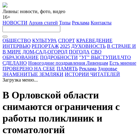
Ливны: новости, фото, видео
16+
НОВОСТИ
Архив статей
Топы
Реклама
Контакты
ОБЩЕСТВО
КУЛЬТУРА
СПОРТ
КРАЕВЕДЕНИЕ
ИНТЕРВЬЮ
РЕПОРТАЖ
2025
ДУХОВНОСТЬ
В СТРАНЕ И
В МИРЕ
ДОМ-САД-ОГОРОД
ПОГОДА
СВО
ОБРАЗОВАНИЕ
ПОДРОБНОСТИ
"УГ" ВЫСТУПИЛ.ЧТО
СДЕЛАНО
Новогодние поздравления Ливенцам
Есть мнение
ПРОВЕРЕНО НА СЕБЕ
ПАМЯТЬ
Реклама
Здоровье
ЗНАМЕНИТЫЕ ЗЕМЛЯКИ
ИСТОРИИ ЧИТАТЕЛЕЙ
Загрузка меню...
В Орловской области
снимаются ограничения с
работы поликлиник и
стоматологий