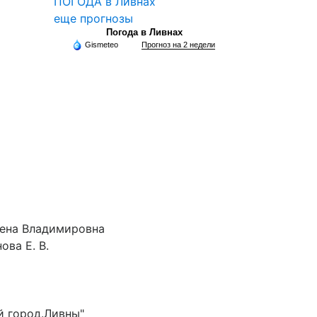
ПОГОДА в Ливнах
еще прогнозы
Погода в Ливнах
Gismeteo
Прогноз на 2 недели
лена Владимировна
ова Е. В.
й город.Ливны"