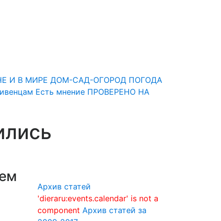
НЕ И В МИРЕ
ДОМ-САД-ОГОРОД
ПОГОДА
Ливенцам
Есть мнение
ПРОВЕРЕНО НА
ились
нем
Архив статей
'dieraru:events.calendar' is not a
component
Архив статей за