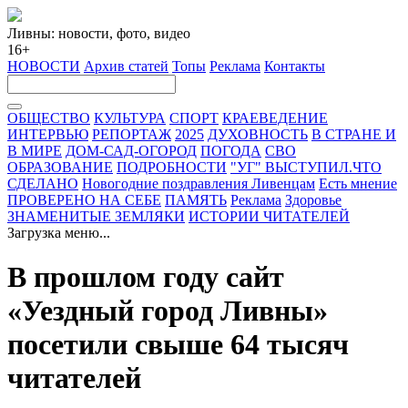
Ливны: новости, фото, видео
16+
НОВОСТИ
Архив статей
Топы
Реклама
Контакты
ОБЩЕСТВО
КУЛЬТУРА
СПОРТ
КРАЕВЕДЕНИЕ
ИНТЕРВЬЮ
РЕПОРТАЖ
2025
ДУХОВНОСТЬ
В СТРАНЕ И
В МИРЕ
ДОМ-САД-ОГОРОД
ПОГОДА
СВО
ОБРАЗОВАНИЕ
ПОДРОБНОСТИ
"УГ" ВЫСТУПИЛ.ЧТО
СДЕЛАНО
Новогодние поздравления Ливенцам
Есть мнение
ПРОВЕРЕНО НА СЕБЕ
ПАМЯТЬ
Реклама
Здоровье
ЗНАМЕНИТЫЕ ЗЕМЛЯКИ
ИСТОРИИ ЧИТАТЕЛЕЙ
Загрузка меню...
В прошлом году сайт
«Уездный город Ливны»
посетили свыше 64 тысяч
читателей