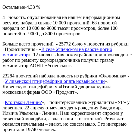
Остальные-4,33 %
41 новость, опубликованная на нашем информационном
ресурсе, набрала свыше 10 000 прочтений. 68 новостей
набрали от 10 000 до 9000 тысяч просмотров, более 100
новостей от 9000 до 8000 просмотров.
Больше всего прочтений - 25772 было у новости из рубрики
«Происшествия» «
В селе Успенском на работе погиб
механизатор
». 12 июля в Ливенском районе при производстве
работ по ремонту кормораздаточника получил травму
механизатор АОНП «Успенское».
23284 прочтений набрала новость из рубрики «Экономика» -
«
У ливенской птицефабрики опять новый хозяин
».
Ливенскую птицефабрику «Птичий дворик» купила
московская фирма ООО «Продмит».
«
Кто такой Ленин?
», - поинтересовались журналисты «УГ» у
ливенцев. 22 апреля отмечался день рождения Владимира
Ильича Ульянова - Ленина. Наш корреспондент спросил у
ливенской молодёжи, а знают они кто это такой. Результат
оказался печальным – знают, но совсем мало. Это интервью
прочитали 19740 человек.