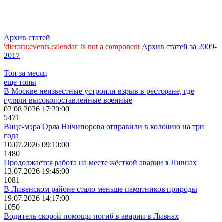
Архив статей
'dieraru:events.calendar' is not a component
Архив статей за 2009-
2017
Топ за месяц
еще топы
В Москве неизвестные устроили взрыв в ресторане, где
гуляли высокопоставленные военные
02.08.2026 17:20:00
5471
Вице-мэра Орла Ничипорова отправили в колонию на три
года
10.07.2026 09:10:00
1480
Продолжается работа на месте жёсткой аварии в Ливнах
13.07.2026 19:46:00
1081
В Ливенском районе стало меньше памятников природы
19.07.2026 14:17:00
1050
Водитель скорой помощи погиб в аварии в Ливнах