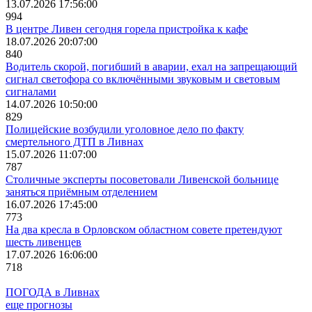
13.07.2026 17:56:00
994
В центре Ливен сегодня горела пристройка к кафе
18.07.2026 20:07:00
840
Водитель скорой, погибший в аварии, ехал на запрещающий
сигнал светофора со включёнными звуковым и световым
сигналами
14.07.2026 10:50:00
829
Полицейские возбудили уголовное дело по факту
смертельного ДТП в Ливнах
15.07.2026 11:07:00
787
Столичные эксперты посоветовали Ливенской больнице
заняться приёмным отделением
16.07.2026 17:45:00
773
На два кресла в Орловском областном совете претендуют
шесть ливенцев
17.07.2026 16:06:00
718
ПОГОДА в Ливнах
еще прогнозы