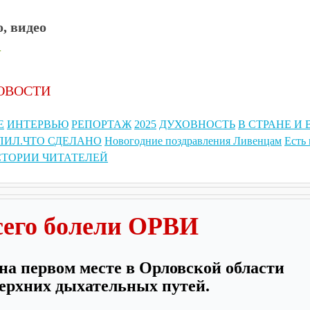
, видео
+
ОВОСТИ
Архив статей
Топы
Реклама
Е
ИНТЕРВЬЮ
РЕПОРТАЖ
2025
ДУХОВНОСТЬ
В СТРАНЕ И 
ПИЛ.ЧТО СДЕЛАНО
Новогодние поздравления Ливенцам
Есть
ТОРИИ ЧИТАТЕЛЕЙ
сего болели ОРВИ
 на первом месте в Орловской области
ерхних дыхательных путей.