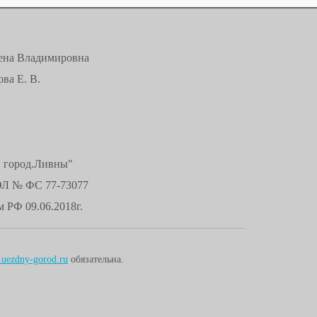
лена Владимировна
ва Е. В.
й город.Ливны"
ЭЛ № ФС 77-73077
 РФ 09.06.2018г.
uezdny-gorod.ru
обязательна.