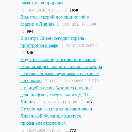
памятников природы
19.07.2026 14:17:00
1050
Водитель скорой помощи погиб в
аварии в Ливнах
13.07.2026 17:56:00
994
В центре Ливен сегодня горела
пристройка к кафе
18.07.2026 20:07:00
840
Водитель скорой, погибший в аварии,
ехал на запрещающий сигнал светофора
со включёнными звуковым и световым
сигналами
14.07.2026 10:50:00
829
Полицейские возбудили уголовное
дело по факту смертельного ДТП в
Ливнах
15.07.2026 11:07:00
787
Столичные эксперты посоветовали
Ливенской больнице заняться
приёмным отделением
16.07.2026 17:45:00
773