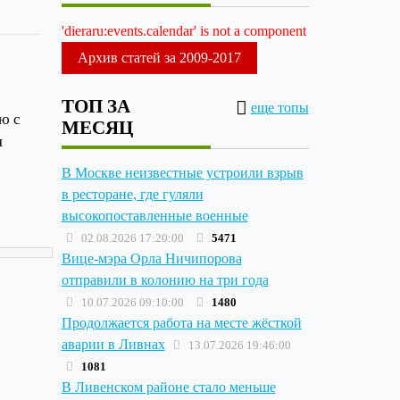
'dieraru:events.calendar' is not a component
Архив статей за 2009-2017
ТОП ЗА
еще топы
ю с
МЕСЯЦ
я
В Москве неизвестные устроили взрыв
в ресторане, где гуляли
высокопоставленные военные
02.08.2026 17:20:00
5471
Вице-мэра Орла Ничипорова
отправили в колонию на три года
10.07.2026 09:10:00
1480
Продолжается работа на месте жёсткой
аварии в Ливнах
13.07.2026 19:46:00
1081
В Ливенском районе стало меньше