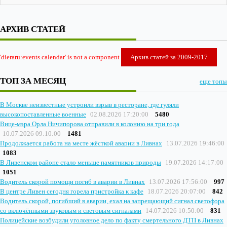
АРХИВ СТАТЕЙ
'dieraru:events.calendar' is not a component
Архив статей за 2009-2017
ТОП ЗА МЕСЯЦ
еще топы
В Москве неизвестные устроили взрыв в ресторане, где гуляли
высокопоставленные военные
02.08.2026 17:20:00
5480
Вице-мэра Орла Ничипорова отправили в колонию на три года
10.07.2026 09:10:00
1481
Продолжается работа на месте жёсткой аварии в Ливнах
13.07.2026 19:46:00
1083
В Ливенском районе стало меньше памятников природы
19.07.2026 14:17:00
1051
Водитель скорой помощи погиб в аварии в Ливнах
13.07.2026 17:56:00
997
В центре Ливен сегодня горела пристройка к кафе
18.07.2026 20:07:00
842
Водитель скорой, погибший в аварии, ехал на запрещающий сигнал светофора
со включёнными звуковым и световым сигналами
14.07.2026 10:50:00
831
Полицейские возбудили уголовное дело по факту смертельного ДТП в Ливнах