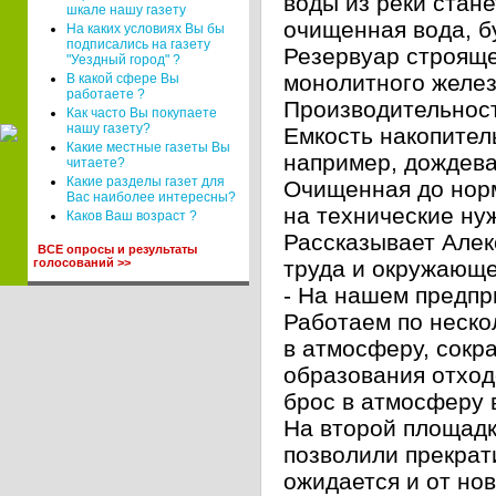
воды из реки стане
шкале нашу газету
очищенная вода, 
На каких условиях Вы бы
подписались на газету
Резервуар строяще
"Уездный город" ?
монолитного желез
В какой сфере Вы
работаете ?
Производительност
Как часто Вы покупаете
нашу газету?
Емкость накопитель
Какие местные газеты Вы
например, дождева
читаете?
Какие разделы газет для
Очищенная до норм
Вас наиболее интересны?
на технические ну
Каков Ваш возраст ?
Рассказывает Алек
ВСЕ опросы и результаты
голосований >>
труда и окружающ
- На нашем предпр
Работаем по неско
в атмосферу, сокр
образования отход
брос в атмосферу 
На второй площадк
позволили прекрати
ожидается и от но