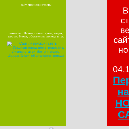
сайт ливенской газеты
В
с
в
новости г.Ливны, статьи, фото, видео,
форум, блоги, объявления, погода и пр.
сай
но
04.
Пе
на
Н
СА