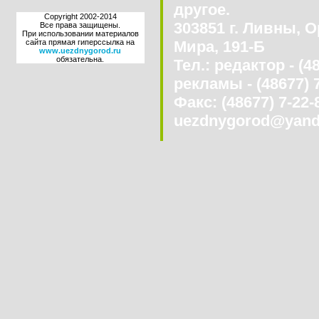
другое.
Copyright 2002-2014
303851 г. Ливны, О
Все права защищены.
При использовании материалов
сайта прямая гиперссылка на
Мира, 191-Б
www.uezdnygorod.ru
обязательна.
Тел.: редактор - (4
рекламы - (48677) 
Факс: (48677) 7-22-8
uezdnygorod@yand