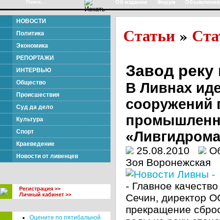
Об издании
Форум
Объявления
НОВОСТИ
Статьи
Ста
»
Политика
Экономика
РЕПОРТАЖИ
Завод реку 
ИНТЕРВЬЮ
Общество
В Ливнах ид
Происшествия
сооружений 
Суд да дело
промышленн
Культура
Спорт
«Ливгидрома
Краеведение
25.08.2010
О
Новости от ливенцев
Зоя Воронежская
- Главное качеств
Регистрация >>
Личный кабинет >>
Сечин, директор О
прекращение сброса
Оцените по пятибальной