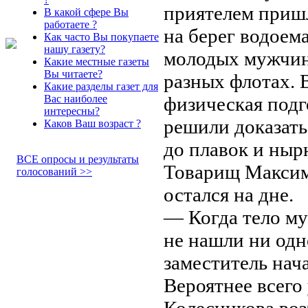
приятелем приш
В какой сфере Вы
работаете ?
на берег водоем
Как часто Вы покупаете
нашу газету?
молодых мужчин
Какие местные газеты
Вы читаете?
разных флотах. В
Какие разделы газет для
физическая подг
Вас наиболее
интересны?
решили доказать
Каков Ваш возраст ?
до плавок и ныр
ВСЕ опросы и результаты
Товарищ Максим
голосований >>
остался на дне.
— Когда тело му
не нашли ни одн
заместитель нач
Вероятнее всего
Колесникова воз