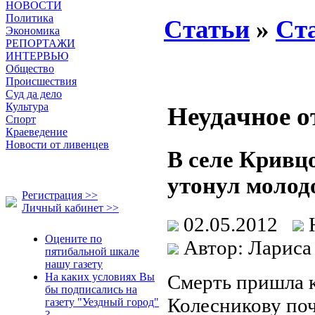
НОВОСТИ
Политика
Статьи
»
Ст
Экономика
РЕПОРТАЖИ
ИНТЕРВЬЮ
Общество
Происшествия
Суд да дело
Культура
Неудачное о
Спорт
Краеведение
Новости от ливенцев
В селе Кривц
утонул молод
Регистрация >>
Личный кабинет >>
02.05.2012
Оцените по
Автор: Ларис
пятибальной шкале
нашу газету
Смерть пришла 
На каких условиях Вы
бы подписались на
Колесникову поч
газету "Уездный город"
?