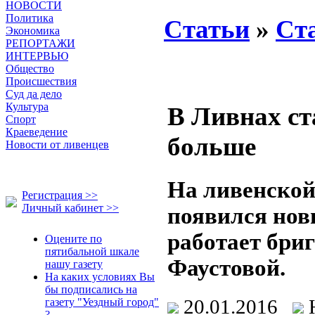
НОВОСТИ
Политика
Статьи
»
Ст
Экономика
РЕПОРТАЖИ
ИНТЕРВЬЮ
Общество
Происшествия
Суд да дело
Культура
В Ливнах ст
Спорт
Краеведение
больше
Новости от ливенцев
На ливенской
Регистрация >>
Личный кабинет >>
появился нов
работает бри
Оцените по
пятибальной шкале
Фаустовой.
нашу газету
На каких условиях Вы
бы подписались на
20.01.2016
газету "Уездный город"
?