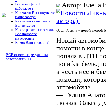
Автор: Елена 
В какой сфере Вы
работаете ?
Как часто Вы покупаете
нашу газету?
Какие местные газеты
Вы читаете?
Какие разделы газет для
О. Д. Горина у новой скорой (
Вас наиболее
интересны?
Новый автомобил
Каков Ваш возраст ?
помощи в конце 
попала в ДТП по
ВСЕ опросы и результаты
голосований >>
погибла фельдше
в честь неё и б
помощи, которая
автомобиле.
— Галина Анато
сказала Ольга Д