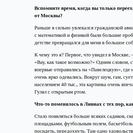
Вспомните время, когда вы только перее
от Москвы?
Раньше я сильно увлекался гражданской авиац
с математикой и физикой были большие проб
детстве превращался для меня в большое со
К чему это я? Первое, что увидел в Москве,
«Вау, как такое возможно?» Одним словом, с
впервые отправились на «Павелецкую», где н
очень ярко одевались. Вокруг шум, гам, суе
населением 40 тыс., эта картинка очень впе
Гулял с открытым ртом.
Что-то поменялось в Ливнах с тех пор, к
Стало появляться больше всяких садиков, с
площадками, футбольным полем, баскетболь
посидеть, передохнуть. Там одно удовольств