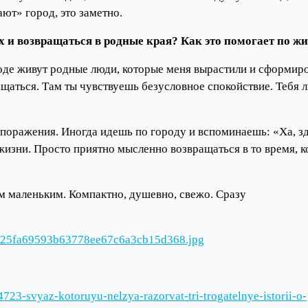
ют» город, это заметно.
 и возвращаться в родные края? Как это помогает по ж
роде живут родные люди, которые меня вырастили и сформир
ащаться. Там ты чувствуешь безусловное спокойствие. Тебя 
 поражения. Иногда идешь по городу и вспоминаешь: «Ха, зд
жизни. Просто приятно мысленно возвращаться в то время, к
им маленьким. Компактно, душевно, свежо. Сразу
a6/525fa69593b63778ee67c6a3cb15d368.jpg
723-svyaz-kotoruyu-nelzya-razorvat-tri-trogatelnye-istorii-o-