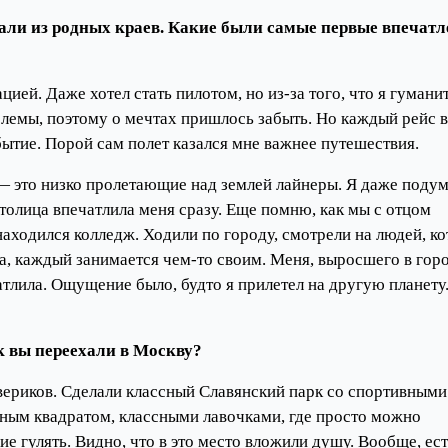
хали из родных краев. Какие были самые первые впечат
ией. Даже хотел стать пилотом, но из-за того, что я гумани
лемы, поэтому о мечтах пришлось забыть. Но каждый рейс в
бытие. Порой сам полет казался мне важнее путешествия.
 — это низко пролетающие над землей лайнеры. Я даже подум
толица впечатлила меня сразу. Еще помню, как мы с отцом
аходился колледж. Ходили по городу, смотрели на людей, к
та, каждый занимается чем-то своим. Меня, выросшего в горо
чатлила. Ощущение было, будто я прилетел на другую планету
ак вы переехали в Москву?
квериков. Сделали классный Славянский парк со спортивными
ным квадратом, классными лавочками, где просто можно
ие гулять. Видно, что в это место вложили душу. Вообще, ес