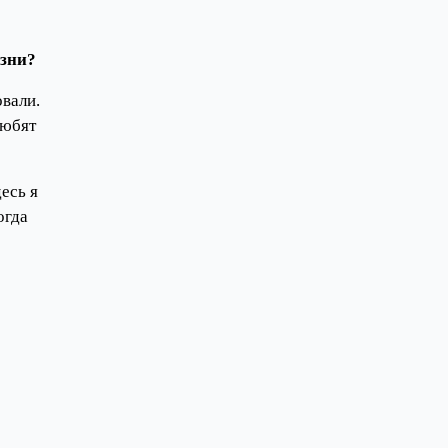
изни?
овали.
любят
есь я
огда