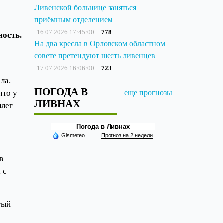
Ливенской больнице заняться
приёмным отделением
16.07.2026 17:45:00
778
ность.
На два кресла в Орловском областном
совете претендуют шесть ливенцев
17.07.2026 16:06:00
723
ла.
ПОГОДА В
что у
еще прогнозы
ЛИВНАХ
ллег
Погода в Ливнах
Gismeteo
Прогноз на 2 недели
в
 с
тый