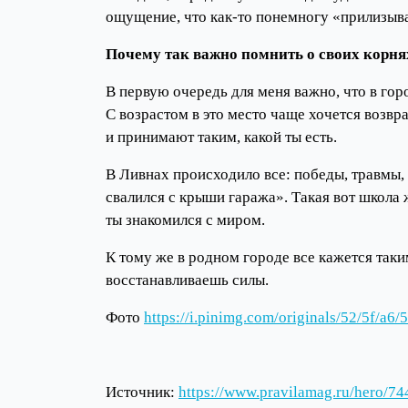
ощущение, что как-то понемногу «прилизыва
Почему так важно помнить о своих корнях
В первую очередь для меня важно, что в го
С возрастом в это место чаще хочется возвр
и принимают таким, какой ты есть.
В Ливнах происходило все: победы, травмы,
свалился с крыши гаража». Такая вот школа 
ты знакомился с миром.
К тому же в родном городе все кажется так
восстанавливаешь силы.
Фото
https://i.pinimg.com/originals/52/5f/
Источник:
https://www.pravilamag.ru/hero/744