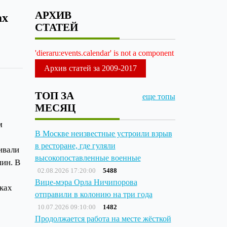
АРХИВ
ах
СТАТЕЙ
'dieraru:events.calendar' is not a component
Архив статей за 2009-2017
ТОП ЗА
еще топы
МЕСЯЦ
м
В Москве неизвестные устроили взрыв
в ресторане, где гуляли
ивали
высокопоставленные военные
шин. В
02.08.2026 17:20:00
5488
Вице-мэра Орла Ничипорова
зках
отправили в колонию на три года
10.07.2026 09:10:00
1482
Продолжается работа на месте жёсткой