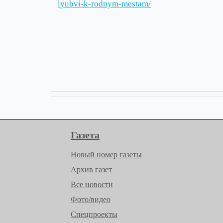
lyubvi-k-rodnym-mestam/
Газета
Новый номер газеты
Архив газет
Все новости
Фото/видео
Спецпроекты