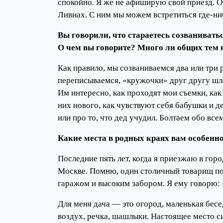
спокойно. Я же не афиширую свой приезд. О
Ливнах. С ним мы можем встретиться где-ниб
Вы говорили, что стараетесь созванивать
О чем вы говорите? Много ли общих тем 
Как правило, мы созваниваемся два или три 
переписываемся, «кружочки» друг другу шлем
Им интересно, как проходят мои съемки, как
них нового, как чувствуют себя бабушки и д
или про то, что дед учудил. Болтаем обо всем
Какие места в родных краях вам особенн
Последние пять лет, когда я приезжаю в город
Москве. Помню, один столичный товарищ позв
гаражом и высоким забором. Я ему говорю: 
Для меня дача — это огород, маленькая бес
воздух, речка, шашлыки. Настоящее место с