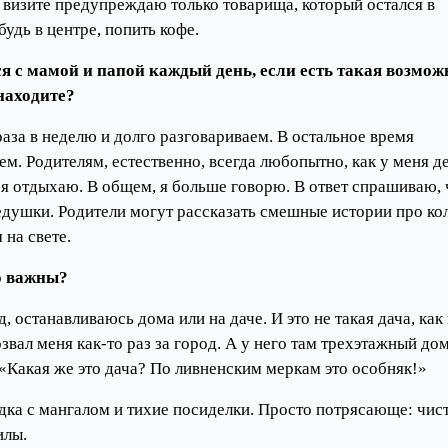
 визите предупреждаю только товарища, который остался в
удь в центре, попить кофе.
ся с мамой и папой каждый день, если есть такая возмож
находите?
раза в неделю и долго разговариваем. В остальное время
. Родителям, естественно, всегда любопытно, как у меня де
 я отдыхаю. В общем, я больше говорю. В ответ спрашиваю, 
едушки. Родители могут рассказать смешные истории про ко
 на свете.
о важны?
, останавливаюсь дома или на даче. И это не такая дача, как 
ал меня как-то раз за город. А у него там трехэтажный дом
«Какая же это дача? По ливненским меркам это особняк!»
едка с мангалом и тихие посиделки. Просто потрясающе: чис
илы.