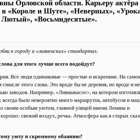
ивны Орловской области. Карьеру актёра
 в «Короле и Шуте», «Неверных», «Урок
с Лютый», «Восьмидесятые».
юбви к городу и «ливненских» стандартах.
лова для этого лучше всего подойдут?
ерия. Все люди одинаковые — простые и искренние. На само
смысле этого слова. Это вроде бы не деревня, но вроде и не
ько заводов. Например, «Ливнынасос», на котором изготавл
ах всегда было невероятно много маршруток, автобусов и ма
со своим особым уютом, главной улицей имени Ленина и
хорошо: свежий воздух, речка. Атмосфера как в старых ска
этому уюту и скромному обаянию?