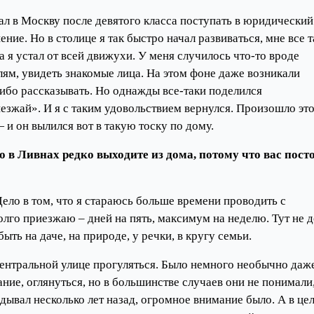
хал в Москву после девятого класса поступать в юридический
ие. Но в столице я так быстро начал развиваться, мне все т
а я устал от всей движухи. У меня случилось что-то вроде
лям, увидеть знакомые лица. На этом фоне даже возникали
либо рассказывать. Но однажды все-таки поделился
езжай». И я с таким удовольствием вернулся. Произошло эт
 и он вылился вот в такую тоску по дому.
о в Ливнах редко выходите из дома, потому что вас пост
 Дело в том, что я стараюсь больше времени проводить с
лго приезжаю – дней на пять, максимум на неделю. Тут не 
ь на даче, на природе, у речки, в кругу семьи.
центральной улице прогуляться. Было немного необычно даж
ние, оглянуться, но в большинстве случаев они не понимали,
глядывал несколько лет назад, огромное внимание было. А в це