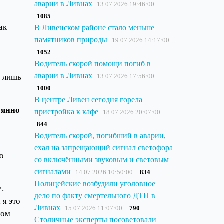
аварии в Ливнах
13.07.2026 19:46:00
1085
ак
В Ливенском районе стало меньше
памятников природы
19.07.2026 14:17:00
1052
Водитель скорой помощи погиб в
аварии в Ливнах
о лишь
13.07.2026 17:56:00
1000
В центре Ливен сегодня горела
оянно
пристройка к кафе
18.07.2026 20:07:00
844
Водитель скорой, погибший в аварии,
ехал на запрещающий сигнал светофора
до
со включёнными звуковым и световым
сигналами
14.07.2026 10:50:00
834
Полицейские возбудили уголовное
е.
дело по факту смертельного ДТП в
 я это
Ливнах
15.07.2026 11:07:00
790
лом
Столичные эксперты посоветовали