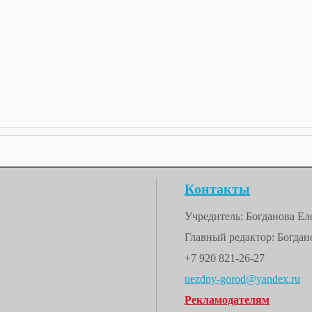
Контакты
Учредитель: Богданова Е
Главный редактор: Богдано
+7 920 821-26-27
uezdny-gorod@yandex.ru
Рекламодателям