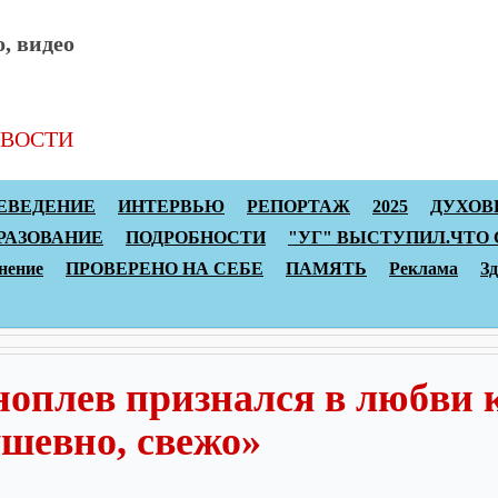
, видео
ВОСТИ
Архив статей
Топы
Реклама
К
ЕВЕДЕНИЕ
ИНТЕРВЬЮ
РЕПОРТАЖ
2025
ДУХОВ
РАЗОВАНИЕ
ПОДРОБНОСТИ
"УГ" ВЫСТУПИЛ.ЧТО
нение
ПРОВЕРЕНО НА СЕБЕ
ПАМЯТЬ
Реклама
З
ноплев признался в любви 
ушевно, свежо»