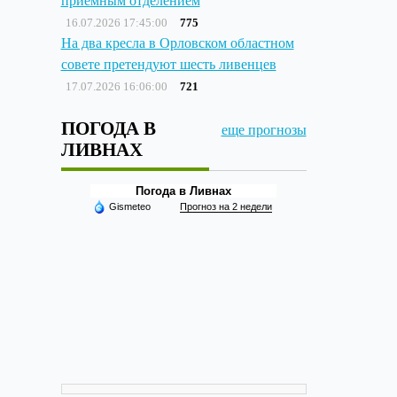
приёмным отделением
16.07.2026 17:45:00
775
На два кресла в Орловском областном
совете претендуют шесть ливенцев
17.07.2026 16:06:00
721
ПОГОДА В
еще прогнозы
ЛИВНАХ
Погода в Ливнах
Gismeteo
Прогноз на 2 недели