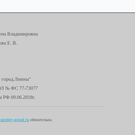
лена Владимировна
ва Е. В.
й город.Ливны"
ЭЛ № ФС 77-73077
 РФ 09.06.2018г.
uezdny-gorod.ru
обязательна.