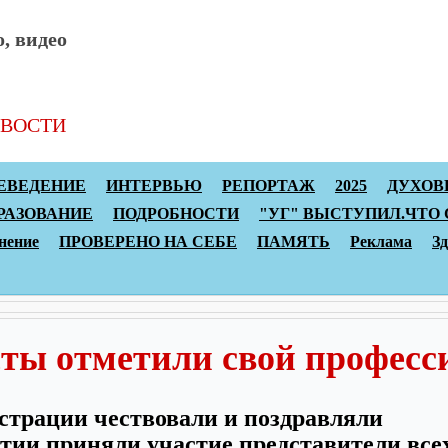
, видео
ВОСТИ
Архив статей
Топы
Реклама
К
ЕВЕДЕНИЕ
ИНТЕРВЬЮ
РЕПОРТАЖ
2025
ДУХОВ
РАЗОВАНИЕ
ПОДРОБНОСТИ
"УГ" ВЫСТУПИЛ.ЧТО
нение
ПРОВЕРЕНО НА СЕБЕ
ПАМЯТЬ
Реклама
З
ты отметили свой професс
истрации чествовали и поздравляли
ии приняли участие представители все