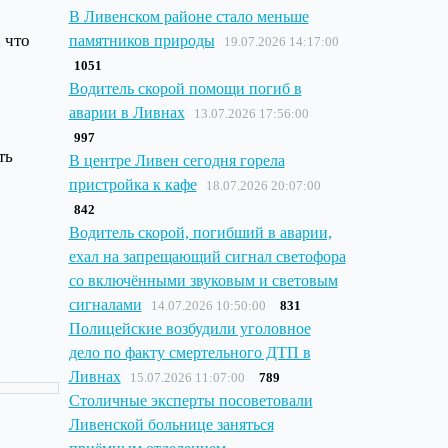
В Ливенском районе стало меньше
 что
памятников природы
19.07.2026 14:17:00
1051
Водитель скорой помощи погиб в
аварии в Ливнах
13.07.2026 17:56:00
997
ть
В центре Ливен сегодня горела
пристройка к кафе
18.07.2026 20:07:00
842
Водитель скорой, погибший в аварии,
ехал на запрещающий сигнал светофора
со включёнными звуковым и световым
сигналами
14.07.2026 10:50:00
831
Полицейские возбудили уголовное
дело по факту смертельного ДТП в
Ливнах
15.07.2026 11:07:00
789
Столичные эксперты посоветовали
Ливенской больнице заняться