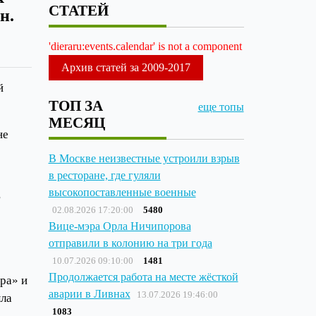
СТАТЕЙ
н.
'dieraru:events.calendar' is not a component
Архив статей за 2009-2017
й
ТОП ЗА
еще топы
МЕСЯЦ
не
В Москве неизвестные устроили взрыв
в ресторане, где гуляли
высокопоставленные военные
02.08.2026 17:20:00
5480
Вице-мэра Орла Ничипорова
отправили в колонию на три года
10.07.2026 09:10:00
1481
Продолжается работа на месте жёсткой
ра» и
аварии в Ливнах
13.07.2026 19:46:00
ыла
1083