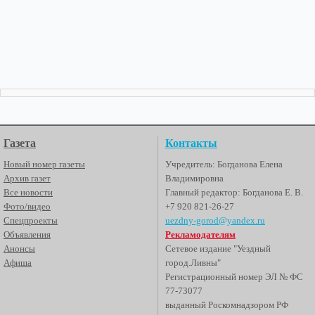
Газета
Контакты
Новый номер газеты
Учредитель: Богданова Елена
Архив газет
Владимировна
Все новости
Главный редактор: Богданова Е. В.
Фото/видео
+7 920 821-26-27
Спецпроекты
uezdny-gorod@yandex.ru
Объявления
Рекламодателям
Анонсы
Сетевое издание "Уездный
Афиша
город.Ливны"
Регистрационный номер ЭЛ № ФС
77-73077
выданный Роскомнадзором РФ