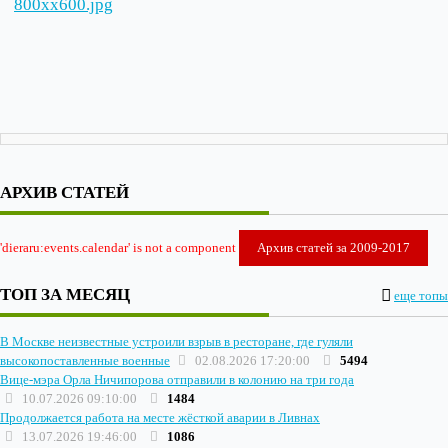
800xx600.jpg
АРХИВ СТАТЕЙ
'dieraru:events.calendar' is not a component
Архив статей за 2009-2017
ТОП ЗА МЕСЯЦ
еще топы
В Москве неизвестные устроили взрыв в ресторане, где гуляли
высокопоставленные военные
02.08.2026 17:20:00
5494
Вице-мэра Орла Ничипорова отправили в колонию на три года
10.07.2026 09:10:00
1484
Продолжается работа на месте жёсткой аварии в Ливнах
13.07.2026 19:46:00
1086