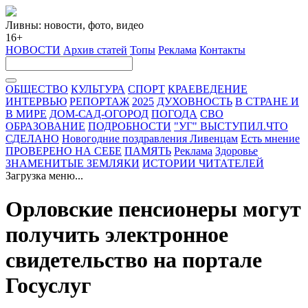
Ливны: новости, фото, видео
16+
НОВОСТИ
Архив статей
Топы
Реклама
Контакты
ОБЩЕСТВО
КУЛЬТУРА
СПОРТ
КРАЕВЕДЕНИЕ
ИНТЕРВЬЮ
РЕПОРТАЖ
2025
ДУХОВНОСТЬ
В СТРАНЕ И
В МИРЕ
ДОМ-САД-ОГОРОД
ПОГОДА
СВО
ОБРАЗОВАНИЕ
ПОДРОБНОСТИ
"УГ" ВЫСТУПИЛ.ЧТО
СДЕЛАНО
Новогодние поздравления Ливенцам
Есть мнение
ПРОВЕРЕНО НА СЕБЕ
ПАМЯТЬ
Реклама
Здоровье
ЗНАМЕНИТЫЕ ЗЕМЛЯКИ
ИСТОРИИ ЧИТАТЕЛЕЙ
Загрузка меню...
Орловские пенсионеры могут
получить электронное
свидетельство на портале
Госуслуг