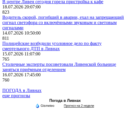
В центре Ливен сегодня горела пристройка к кафе
18.07.2026 20:07:00
823
Водитель скорой, погибший в аварии, ехал на запрещающий
сигнал светофора со включёнными звуковым и световым
сигналами
14.07.2026 10:50:00
811
Полицейские возбудили уголовное дело по факту
смертельного ДТП в Ливнах
15.07.2026 11:07:00
765
Столичные эксперты посоветовали Ливенской больнице
заняться приёмным отделением
16.07.2026 17:45:00
760
ПОГОДА в Ливнах
еще прогнозы
Погода в Ливнах
Gismeteo
Прогноз на 2 недели