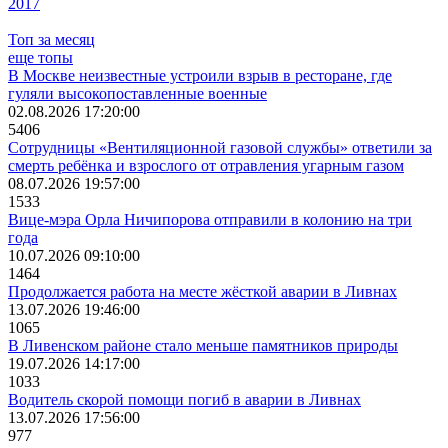
2017
Топ за месяц
еще топы
В Москве неизвестные устроили взрыв в ресторане, где
гуляли высокопоставленные военные
02.08.2026 17:20:00
5406
Сотрудницы «Вентиляционной газовой службы» ответили за
смерть ребёнка и взрослого от отравления угарным газом
08.07.2026 19:57:00
1533
Вице-мэра Орла Ничипорова отправили в колонию на три
года
10.07.2026 09:10:00
1464
Продолжается работа на месте жёсткой аварии в Ливнах
13.07.2026 19:46:00
1065
В Ливенском районе стало меньше памятников природы
19.07.2026 14:17:00
1033
Водитель скорой помощи погиб в аварии в Ливнах
13.07.2026 17:56:00
977