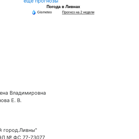
еще прогнозы
Погода в Ливнах
Gismeteo
Прогноз на 2 недели
лена Владимировна
ова Е. В.
й город.Ливны"
ЭЛ № ФС 77-73077