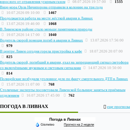
взрослого от отравления угарным газом
08.07.2026 19:57:00
1535
Вице-мэра Орла Ничипорова отправили в колонию на три года
10.07.2026 09:10:00
1467
Продолжается работа на месте жёсткой аварии в Ливнах
13.07.2026 19:46:00
1068
В Ливенском районе стало меньше памятников природы
19.07.2026 14:17:00
1040
Водитель скорой помощи погиб в аварии в Ливнах
13.07.2026 17:56:00
979
В центре Ливен сегодня горела пристройка к кафе
18.07.2026 20:07:00
825
Водитель скорой, погибший в аварии, ехал на запрещающий сигнал светофора
со включёнными звуковым и световым сигналами
14.07.2026 10:50:00
814
Полицейские возбудили уголовное дело по факту смертельного ДТП в Ливнах
15.07.2026 11:07:00
768
Столичные эксперты посоветовали Ливенской больнице заняться приёмным
отделением
16.07.2026 17:45:00
762
ПОГОДА В ЛИВНАХ
еще прогнозы
Погода в Ливнах
Gismeteo
Прогноз на 2 недели