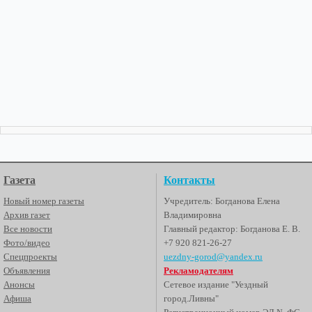
Газета
Контакты
Новый номер газеты
Учредитель: Богданова Елена
Архив газет
Владимировна
Все новости
Главный редактор: Богданова Е. В.
Фото/видео
+7 920 821-26-27
Спецпроекты
uezdny-gorod@yandex.ru
Объявления
Рекламодателям
Анонсы
Сетевое издание "Уездный
Афиша
город.Ливны"