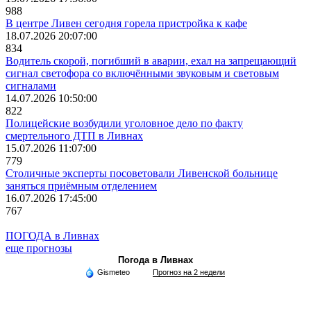
988
В центре Ливен сегодня горела пристройка к кафе
18.07.2026 20:07:00
834
Водитель скорой, погибший в аварии, ехал на запрещающий
сигнал светофора со включёнными звуковым и световым
сигналами
14.07.2026 10:50:00
822
Полицейские возбудили уголовное дело по факту
смертельного ДТП в Ливнах
15.07.2026 11:07:00
779
Столичные эксперты посоветовали Ливенской больнице
заняться приёмным отделением
16.07.2026 17:45:00
767
ПОГОДА в Ливнах
еще прогнозы
Погода в Ливнах
Gismeteo
Прогноз на 2 недели