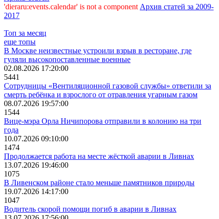
'dieraru:events.calendar' is not a component
Архив статей за 2009-
2017
Топ за месяц
еще топы
В Москве неизвестные устроили взрыв в ресторане, где
гуляли высокопоставленные военные
02.08.2026 17:20:00
5441
Сотрудницы «Вентиляционной газовой службы» ответили за
смерть ребёнка и взрослого от отравления угарным газом
08.07.2026 19:57:00
1544
Вице-мэра Орла Ничипорова отправили в колонию на три
года
10.07.2026 09:10:00
1474
Продолжается работа на месте жёсткой аварии в Ливнах
13.07.2026 19:46:00
1075
В Ливенском районе стало меньше памятников природы
19.07.2026 14:17:00
1047
Водитель скорой помощи погиб в аварии в Ливнах
13.07.2026 17:56:00