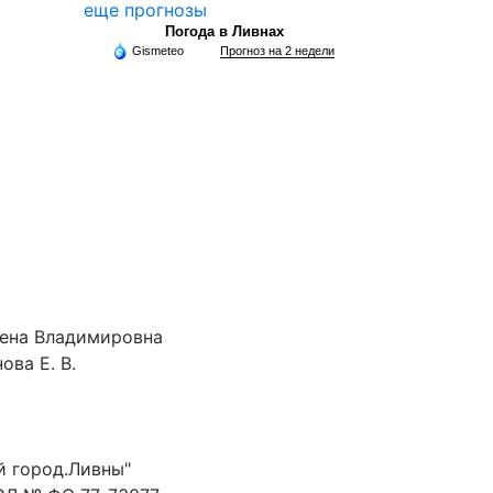
еще прогнозы
Погода в Ливнах
Gismeteo
Прогноз на 2 недели
лена Владимировна
ова Е. В.
й город.Ливны"