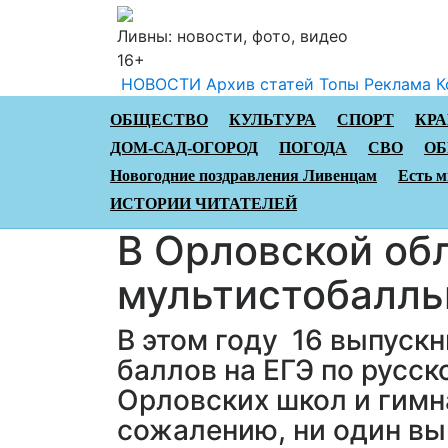
Ливны: новости, фото, видео
16+
НОВОСТИ
Архив статей
Топы
Реклама
К
ОБЩЕСТВО
КУЛЬТУРА
СПОРТ
КР
ДОМ-САД-ОГОРОД
ПОГОДА
СВО
ОБ
Новогодние поздравления Ливенцам
Есть м
ИСТОРИИ ЧИТАТЕЛЕЙ
В Орловской об
мультистобалль
В этом году 16 выпуск
баллов на ЕГЭ по русск
Орловских школ и гимна
сожалению, ни один вы