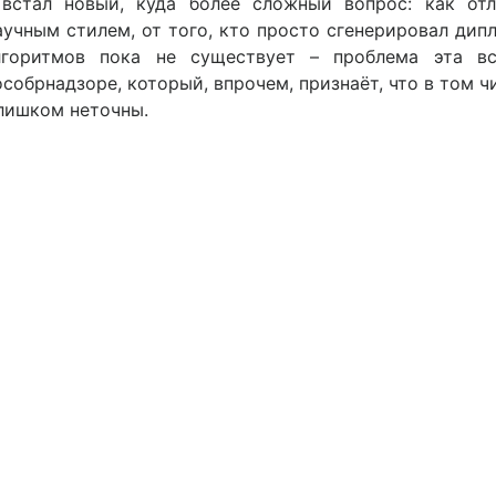
 встал новый, куда более сложный вопрос: как отл
аучным стилем, от того, кто просто сгенерировал дип
лгоритмов пока не существует – проблема эта вс
особрнадзоре, который, впрочем, признаёт, что в том ч
лишком неточны.