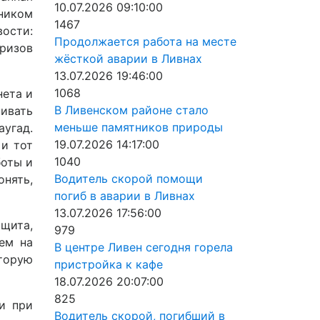
10.07.2026 09:10:00
кником
1467
вости:
Продолжается работа на месте
ризов
жёсткой аварии в Ливнах
13.07.2026 19:46:00
1068
нета и
В Ливенском районе стало
нивать
меньше памятников природы
аугад.
19.07.2026 14:17:00
 и тот
1040
боты и
Водитель скорой помощи
онять,
погиб в аварии в Ливнах
13.07.2026 17:56:00
щита,
979
лем на
В центре Ливен сегодня горела
оторую
пристройка к кафе
18.07.2026 20:07:00
825
и при
Водитель скорой, погибший в