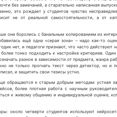
очти без замечаний, а старательно написанная выпус
венно, это рождает у студентов чувство несправедли
висит не от реальной самостоятельности, а от кап
ьше они боролись с банальным копированием из интер
бавилась ещё одна «серая зона» – надо как-то оце
дик нет, и педагоги признают, что часто действуют н
 более тонко подходить к настройке критериев. Один
значать разное в зависимости от предмета, жанра ра
но не только прогнать текст через детектор, но и п
аписал, и защитить свои тезисы устно.
аще обращаются к старым добрым методам: устная за
ейсов, более плотная работа с научным руководите
нуться к живому общению и индивидуальной оценке, к
фры: около четверти студентов используют нейросет