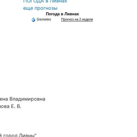
ПОГОДА в Ливнах
еще прогнозы
Погода в Ливнах
Gismeteo
Прогноз на 2 недели
лена Владимировна
ова Е. В.
й город.Ливны"