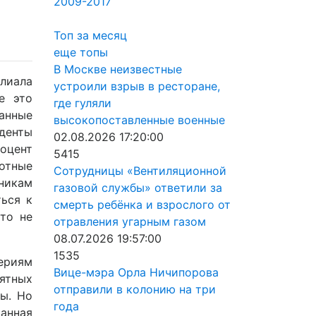
2009-2017
Топ за месяц
еще топы
В Москве неизвестные
лиала
устроили взрыв в ресторане,
е это
где гуляли
анные
высокопоставленные военные
денты
02.08.2026 17:20:00
оцент
5415
мотные
Сотрудницы «Вентиляционной
кникам
газовой службы» ответили за
ься к
смерть ребёнка и взрослого от
то не
отравления угарным газом
08.07.2026 19:57:00
1535
ериям
Вице-мэра Орла Ничипорова
нятных
отправили в колонию на три
ы. Но
года
анная