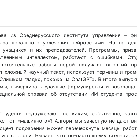
ева из Среднерусского института управления – фи
-за повального увлечения нейросетями. Но на дел
 учащихся и их преподавателей. Программы, призв
ственным интеллектом, работают с ошибками. Сту
мостоятельные работы порой получают высокий пр
ет сложный научный текст, использует термины и гра
«Слишком гладко, похоже на ChatGPT». В итоге выпус
мы, вычёркивать удачные формулировки и возвращат
ециальной справки об отсутствии ИИ студента прос
Студенты недоумевают: по каким, собственно, крит
кст от «машинного»? Алгоритмы зачастую не дают в
оцент подозрения может перечеркнуть месяцы работ
гую сторону. Бывает, что по-настоящему сгенериров