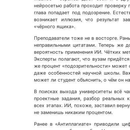
нейросетью работа проходит проверку п
глава попадает под подозрение. Естест
возникает иллюзия, что результат за
«чёрного ящика».
Преподаватели тоже не в восторге. Ран
неправильными цитатами. Теперь же до
вероятность применения ИИ. Чётких мето
Эксперты полагают, что вузам придётся
же процент «подозрительности» может о
даже особенностей научной школы. Важ
может ли студент объяснить, о чём он н
В поисках выхода университеты всё ч
проектные задания, разбор реальных к
всех этапах. ИИ, похоже, заставил вер
не заменишь никаким процентом.
Ранее в «Антиплагиате» приводили ци