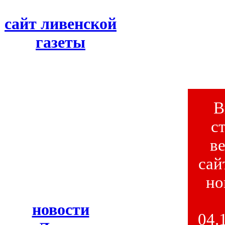
сайт ливенской
газеты
В
с
в
сай
но
новости
04.