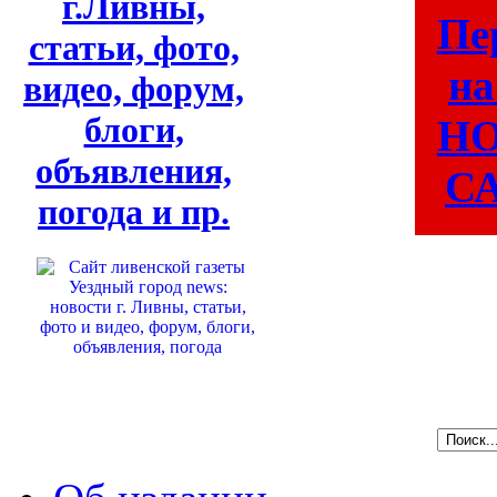
г.Ливны,
Пе
статьи, фото,
на
видео, форум,
блоги,
Н
объявления,
СА
погода и пр.