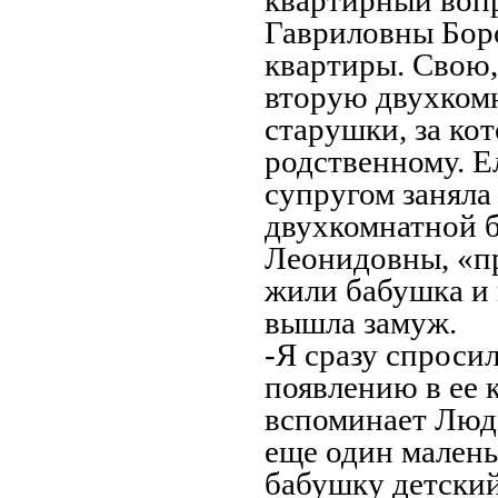
квартирный воп
Гавриловны Боро
квартиры. Свою,
вторую двухкомн
старушки, за к
родственному. Е
супругом заняла
двухкомнатной 
Леонидовны, «п
жили бабушка и 
вышла замуж.
-Я сразу спросил
появлению в ее к
вспоминает Люда.
еще один малень
бабушку детски