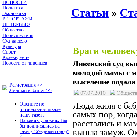
НОВОСТИ
Политика
Статьи
»
Ст
Экономика
РЕПОРТАЖИ
ИНТЕРВЬЮ
Общество
Происшествия
Суд да дело
Культура
Враги челове
Спорт
Краеведение
Ливенский суд вы
Новости от ливенцев
молодой мамы с м
выселение подала 
Регистрация >>
Личный кабинет >>
07.07.2010
Общес
Люда жила с баб
Оцените по
пятибальной шкале
самых пор, когд
нашу газету
На каких условиях Вы
расстались и ма
бы подписались на
вышла замуж. Ок
газету "Уездный город"
?