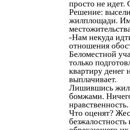
просто не идет.
Решение: высели
жилплощади. Им 
местожительства
-Нам некуда идт
отношения обост
Беломестной уча
только подготов
квартиру денег 
выплачивает.
Лишившись жиль
бомжами. Ничего
нравственность
Что оценят? Жес
безжалостность 
обрекающего их 