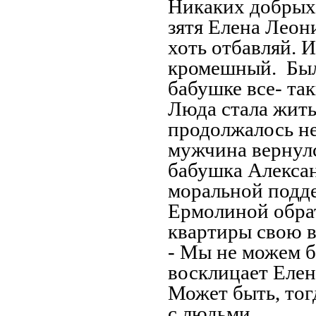
Никаких добрых 
зятя Елена Леон
хоть отбавляй. И
кромешный. Был
бабушке все- та
Люда стала жить
продолжалось не
мужчина вернулс
бабушка Алекса
моральной подд
Ермолиной обрат
квартиры свою в
- Мы не можем б
восклицает Елен
Может быть, тог
с людьми.