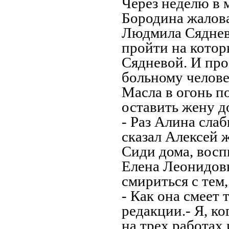
Через неделю в 
Бородина жалова
Людмила Сяднева
пройти на котор
Сядневой. И пр
больному челов
Масла в огонь п
оставить жену до
- Раз Алина слаб
сказал Алексей ж
Сиди дома, восп
Елена Леонидовн
смириться с тем
- Как она смеет 
редакции.- Я, к
на трех работах 