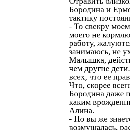
Отравить близко
Бородина и Ермо
тактику постоян
- То свекру моем
моего не кормлю
работу, жалуются
занимаюсь, не у
Малышка, действ
чем другие дети
всех, что ее пр
Что, скорее всег
Бородина даже п
каким врожденн
Алина.
- Но вы же знае
возмущалась, ра