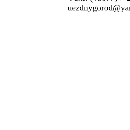
uezdnygorod@yan