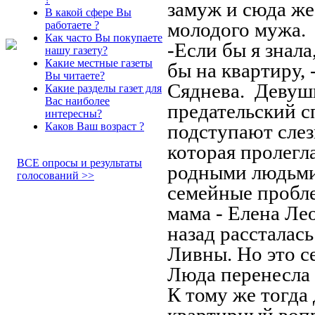
замуж и сюда же
В какой сфере Вы
молодого мужа
работаете ?
Как часто Вы покупаете
-Если бы я знала
нашу газету?
Какие местные газеты
бы на квартиру, 
Вы читаете?
Сяднева. Девушк
Какие разделы газет для
Вас наиболее
предательский сп
интересны?
Каков Ваш возраст ?
подступают слезы
которая пролегл
ВСЕ опросы и результаты
родными людьми
голосований >>
семейные пробл
мама - Елена Ле
назад рассталась
Ливны. Но это с
Люда перенесла 
К тому же тогда