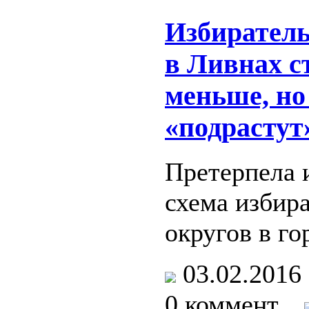
Избиратель
в Ливнах с
меньше, но
«подрастут
Претерпела 
схема избир
округов в г
03.02.201
0 коммент.