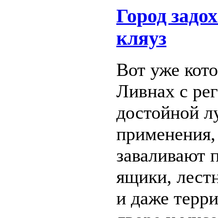
Город задох
кляуз
Вот уже кот
Ливнах с ре
достойной л
применения,
заваливают 
ящики, лест
и даже терр