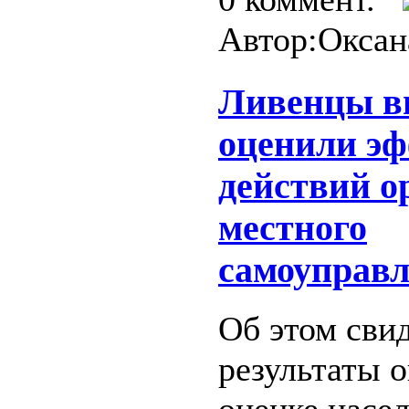
Автор:Оксан
Ливенцы в
оценили э
действий о
местного
самоуправ
Об этом сви
результаты 