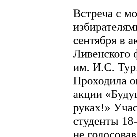
Встреча с м
избирателям
сентября в а
Ливенского
им. И.С. Тур
Проходила о
акции «Буду
руках!» Уча
студенты 18-
не голосова