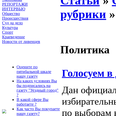
Статьи
»
РЕПОРТАЖИ
ИНТЕРВЬЮ
рубрики
Общество
Происшествия
Суд да дело
Культура
Спорт
Краеведение
Новости от ливенцев
Политика
Оцените по
Голосуем в
пятибальной шкале
нашу газету
На каких условиях Вы
бы подписались на
Дан официал
газету "Уездный город"
?
избирательн
В какой сфере Вы
работаете ?
Как часто Вы покупаете
по выборам 
нашу газету?