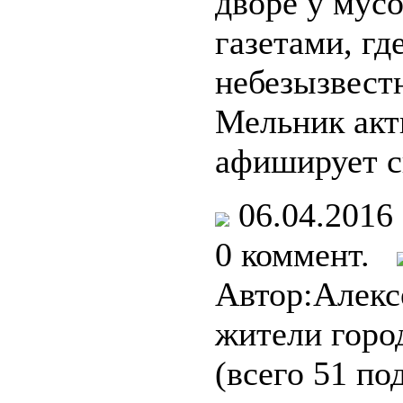
дворе у мус
газетами, гд
небезызвест
Мельник акт
афиширует с
06.04.201
0 коммент.
Автор:Алекс
жители горо
(всего 51 по