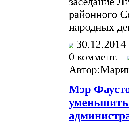
заседание Л
районного С
народных де
30.12.201
0 коммент.
Автор:Марин
Мэр Фауст
уменьшить
администр