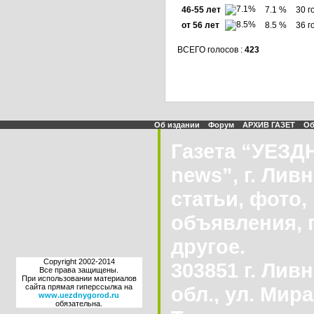
46-55 лет
7.1 %
30 г
от 56 лет
8.5 %
36 г
ВСЕГО голосов :
423
Об издании
Форум
АРХИВ ГАЗЕТ
Об
Газета “УЕЗ
news”, г. Лив
статьи, фото,
объявления, 
другое.
Copyright 2002-2014
303851 г. Лив
Все права защищены.
При использовании материалов
сайта прямая гиперссылка на
обл., ул. Мира
www.uezdnygorod.ru
обязательна.