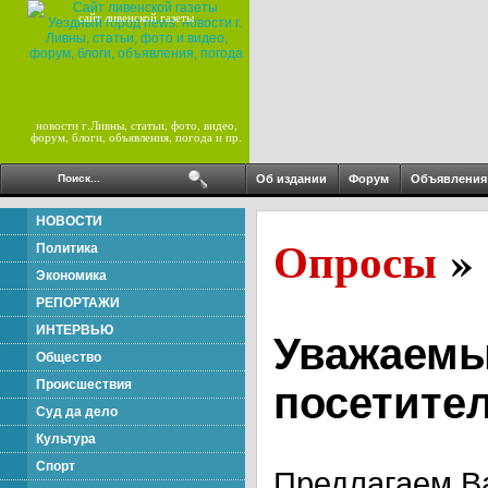
сайт ливенской газеты
новости г.Ливны, статьи, фото, видео,
форум, блоги, объявления, погода и пр.
Об издании
Форум
Объявления
НОВОСТИ
Опросы
»
Политика
Экономика
РЕПОРТАЖИ
ИНТЕРВЬЮ
Уважаем
Общество
Происшествия
посетител
Суд да дело
Культура
Спорт
Предлагаем В