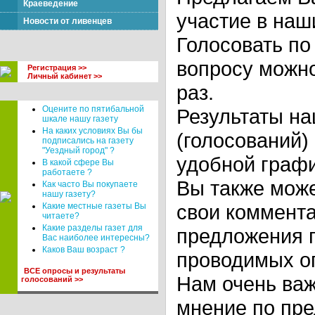
Краеведение
участие в наш
Новости от ливенцев
Голосовать по
вопросу можно
Регистрация >>
Личный кабинет >>
раз.
Оцените по пятибальной
Результаты н
шкале нашу газету
На каких условиях Вы бы
(голосований)
подписались на газету
"Уездный город" ?
удобной граф
В какой сфере Вы
работаете ?
Вы также може
Как часто Вы покупаете
нашу газету?
свои коммента
Какие местные газеты Вы
читаете?
Какие разделы газет для
предложения 
Вас наиболее интересны?
Каков Ваш возраст ?
проводимых о
ВСЕ опросы и результаты
Нам очень важ
голосований >>
мнение по пр