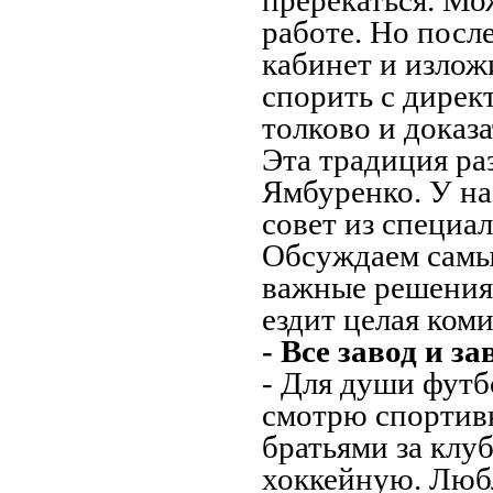
пререкаться. Мо
работе. Но посл
кабинет и излож
спорить с дирек
толково и доказа
Эта традиция ра
Ямбуренко. У на
совет из специа
Обсуждаем самые
важные решения
ездит целая ком
- Все завод и з
- Для души футбо
смотрю спортивн
братьями за клу
хоккейную. Любл