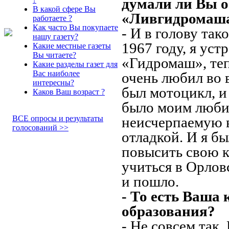
думали ли Вы о
В какой сфере Вы
«Ливгидромаш
работаете ?
Как часто Вы покупаете
- И в голову так
нашу газету?
1967 году, я ус
Какие местные газеты
Вы читаете?
«Гидромаш», те
Какие разделы газет для
Вас наиболее
очень любил во 
интересны?
был мотоцикл, и 
Каков Ваш возраст ?
было моим любим
ВСЕ опросы и результаты
неисчерпаемую 
голосований >>
отладкой. И я б
повысить свою 
учиться в Орлов
и пошло.
- То есть Ваша
образования?
- Не совсем так