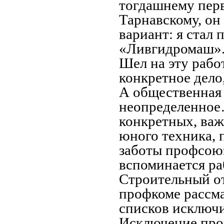
тогдашнему перв
Тарнавскому, он
вариант: я стал
«Ливгидромаш»
Шел на эту рабо
конкретное дело,
А общественная 
неопределенное…
конкретных, важ
юного техника, п
заботы профсоюз
вспоминается ра
Строительный от
профкоме рассма
списков исключи
Исключение про