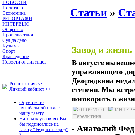
НОВОСТИ
Политика
Статьи
»
Ст
Экономика
РЕПОРТАЖИ
ИНТЕРВЬЮ
Общество
Происшествия
Суд да дело
Культура
Завод и жизнь
Спорт
Краеведение
В августе нынешне
Новости от ливенцев
управляющего ди
Дворядкина медаль
Регистрация >>
степени. Мы встр
Личный кабинет >>
поговорить о жизн
Оцените по
пятибальной шкале
01.09.2010
ИНТЕ
нашу газету
Перелыгина
На каких условиях Вы
бы подписались на
- Анатолий Фед
газету "Уездный город"
?