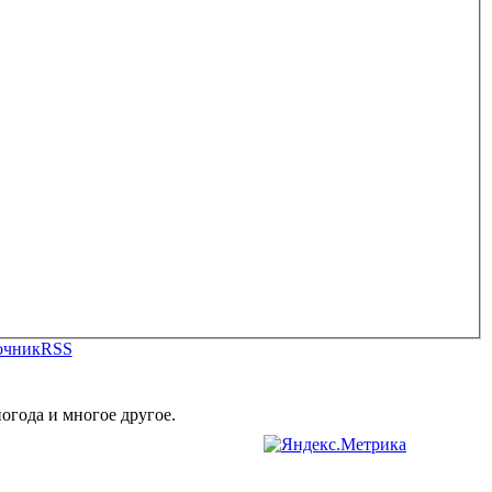
очник
RSS
огода и многое другое.