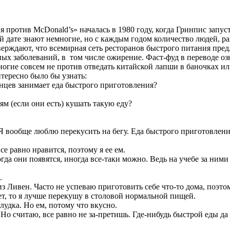
против McDonald’s» началась в 1980 году, когда Гринпис запус
й дате знают немногие, но с каждым годом количество людей, раз
ерждают, что всемирная сеть ресторанов быстрого питания пред
ых заболеваний, в том числе ожирение. Фаст-фуд в переводе оз
ногие совсем не против отведать китайской лапши в баночках и
тересно было бы узнать:
енцев занимает еда быстрого приготовления?
ям (если они есть) кушать такую еду?
 Я вообще люблю перекусить на бегу. Еда быстрого приготовлени
се равно нравится, поэтому я ее ем.
когда они появятся, иногда все-таки можно. Ведь на учебе за ними
.
из Ливен. Часто не успеваю приготовить себе что-то дома, поэтом
ет, то я лучше перекушу в столовой нормальной пищей.
елудка. Но ем, потому что вкусно.
. Но считаю, все равно не за-претишь. Где-нибудь быстрой еды д