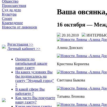
Общество
Происшествия
Ваша овсянка
Суд да дело
Культура
Спорт
Краеведение
16 октября — Межд
Новости от ливенцев
20.10.2010
ИНТЕРВ
Регистрация >>
Алина Донских
Личный кабинет >>
Оцените по
пятибальной шкале
Кристина Корнеева
нашу газету
На каких условиях Вы
бы подписались на
Светлана Быкова
газету "Уездный город"
?
В какой сфере Вы
работаете ?
Татьяна Леонова
Как часто Вы покупаете
нашу газету?
Какие местные газеты