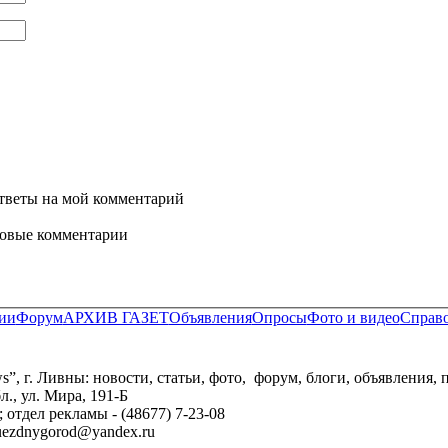
ответы на мой комментарий
новые комментарии
ии
Форум
АРХИВ ГАЗЕТ
Объявления
Опросы
Фото и видео
Справ
 г. Ливны: новости, статьи, фото, форум, блоги, объявления, п
., ул. Мира, 191-Б
9; отдел рекламы - (48677) 7-23-08
: uezdnygorod@yandex.ru