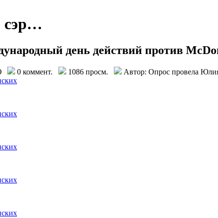
, сэр…
ународный день действий против McDon
ЬЮ
0 коммент.
1086 просм.
Автор: Опрос провела Юлия