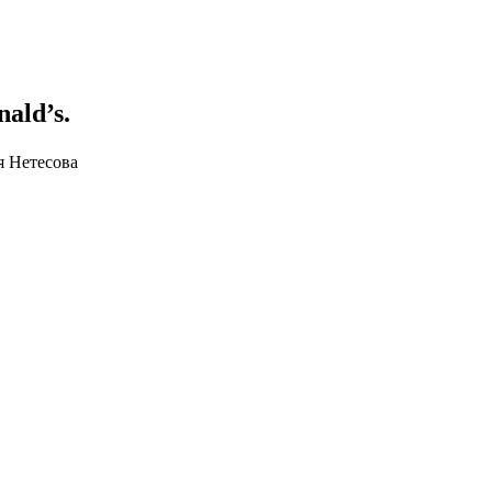
ald’s.
 Нетесова