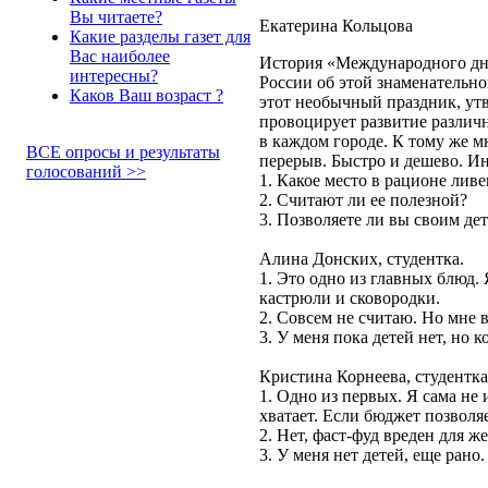
Вы читаете?
Екатерина Кольцова
Какие разделы газет для
Вас наиболее
История «Международного дня 
интересны?
России об этой знаменательно
Каков Ваш возраст ?
этот необычный праздник, утв
провоцирует развитие различн
в каждом городе. К тому же м
ВСЕ опросы и результаты
перерыв. Быстро и дешево. Ин
голосований >>
1. Какое место в рационе лив
2. Считают ли ее полезной?
3. Позволяете ли вы своим дет
Алина Донских, студентка.
1. Это одно из главных блюд.
кастрюли и сковородки.
2. Совсем не считаю. Но мне в
3. У меня пока детей нет, но 
Кристина Корнеева, студентка
1. Одно из первых. Я сама не 
хватает. Если бюджет позволя
2. Нет, фаст-фуд вреден для ж
3. У меня нет детей, еще рано