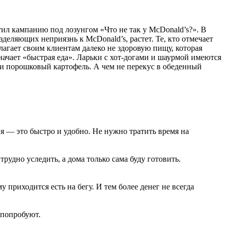
тил кампанию под лозунгом «Что не так у McDonald’s?». В
деляющих неприязнь к McDonald’s, растет. Те, кто отмечает
лагает своим клиентам далеко не здоровую пищу, которая
начает «быстрая еда». Ларьки с хот-догами и шаурмой имеются
ли порошковый картофель. А чем не перекус в обеденный
я — это быстро и удобно. Не нужно тратить время на
 трудно уследить, а дома только сама буду готовить.
у приходится есть на бегу. И тем более денег не всегда
а попробуют.