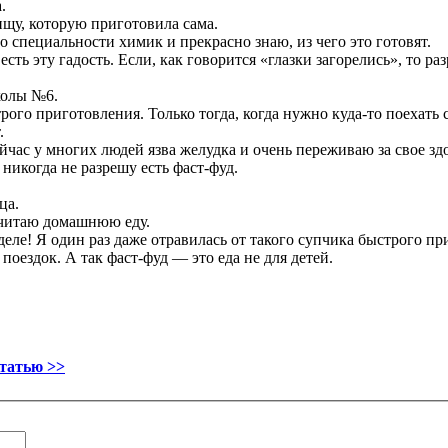
.
ищу, которую приготовила сама.
о специальности химик и прекрасно знаю, из чего это готовят.
есть эту гадость. Если, как говорится «глазки загорелись», то ра
колы №6.
трого приготовления. Только тогда, когда нужно куда-то поехать
.
ейчас у многих людей язва желудка и очень переживаю за свое зд
никогда не разрешу есть фаст-фуд.
ца.
очитаю домашнюю еду.
 деле! Я один раз даже отравилась от такого супчика быстрого п
 поездок. А так фаст-фуд — это еда не для детей.
статью >>