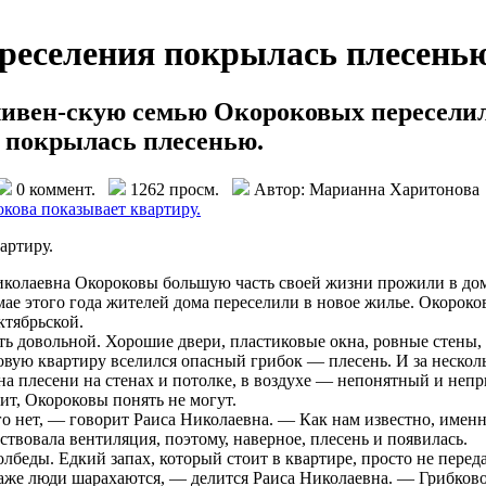
реселения покрылась плесень
ливен-скую семью Окороковых переселил
 покрылась плесенью.
0 коммент.
1262 просм.
Автор: Марианна Харитонова
артиру.
колаевна Окороковы большую часть своей жизни прожили в доме
мае этого года жителей дома переселили в новое жилье. Окорок
ктябрьской.
ть довольной. Хорошие двери, пластиковые окна, ровные стены, 
вую квартиру вселился опасный грибок — плесень. И за несколь
а плесени на стенах и потолке, в воздухе — непонятный и непр
дит, Окороковы понять не могут.
о нет, — говорит Раиса Николаевна. — Как нам известно, имен
ствовала вентиляция, поэтому, наверное, плесень и появилась.
лбеды. Едкий запах, который стоит в квартире, просто не переда
аже люди шарахаются, — делится Раиса Николаевна. — Грибково