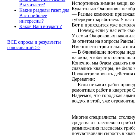
Испортились зимние вещи, ко
Вы читаете?
Куда только Окороковы не об
Какие разделы газет для
— Разные комиссии приезжали,
Вас наиболее
туберкулез заработаем. У нас 
интересны?
Вот и приходится уже немоло
Каков Ваш возраст ?
— Почему, если у нас есть с
У семьи Окороковых накопило
За ответом на вопросы Раисы
ВСЕ опросы и результаты
Именно его строительная орг
голосований >>
— В ближайшие полторы недел
на окна, чтобы постоянно шло
Конечно, мы будем удалять п
сдавались квартиры, не было н
Проконтролировать действия 
Деревягин:
— Если никаких работ проведе
ремонтных работ в квартире О
Надеемся, что городская адми
воздух в этой, уже отремонти
Многие специалисты, столкну
средства от плесневого гриба
размножения плесневых грибов
почувствовали сырость в квар