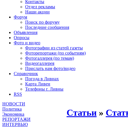
Контакты
Отдел рекламы
Наши акции
Форум
Поиск по форуму
Последние сообщения
Объявления
Опросы
Фото и видео
Фотографии из статей газеты
Фоторепортажи (по событиям)
Фотогаллерея (по темам)
Видеогаллерея
Прислать нам фото/видео
Справочник
Погода в Ливнах
Карта Ливен
Телефоны г. Ливны
RSS
НОВОСТИ
Политика
Статьи
»
Стат
Экономика
РЕПОРТАЖИ
ИНТЕРВЬЮ