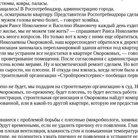
стюмы, ковры, паласы.
ращались! В Роспотребнадзор, администрацию города.
 осматривали квартиру. Представители Роспотребнадзора сделал
с мужем голова вечно болит, – говорит хозяйка.
дым Раисе Николаевне и Василию Ивановичу каждый день ездить 
вое жилье, мы не можем там жить? — спрашивает Раиса Николае
сь много вопросов. Но только вот к кому с ними еще обратитьс
 Николаевны Окороковой, наш корреспондент обратился к дире
анизация занималась перепланировкой здания аптеки под кварти
и мы устраним все недостатки в квартире Окороковых, — гов
 проветривание помещения. После согласования с администрацие
лесень всеми мерами. Ну и косметический ремонт сделаем. Но в
и сырости, ни плесени. И откуда она взялась, когда летом была 
строительной организации «Стройпроектсервис» пообещал перв
но не будет, мы подадим на строительную организацию в суд. Ну,
короковых, по-прежнему, будет плесень, то будет вестись работа
нистрация, строительная организация и Окороковы найдут комп
рованной, или в какой-то другой квартире, которую им предостав
вшиеся с проблемой борьбы с плесенью (микробиологи, химики,
 будут временными, если не удалить причину его появления. Глав
 плохая вентиляция, влажность стен и повышенная температура 
тире, не поленитесь узнать причину ее появления и устраните ее