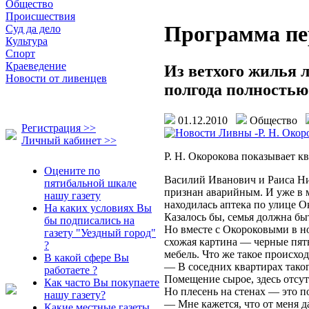
Общество
Происшествия
Программа пе
Суд да дело
Культура
Спорт
Краеведение
Из ветхого жилья 
Новости от ливенцев
полгода полностью
01.12.2010
Общество
Регистрация >>
Личный кабинет >>
Р. Н. Окорокова показывает кв
Оцените по
Василий Иванович и Раиса Ни
пятибальной шкале
признан аварийным. И уже в 
нашу газету
находилась аптека по улице О
На каких условиях Вы
Казалось бы, семья должна бы
бы подписались на
Но вместе с Окороковыми в но
газету "Уездный город"
схожая картина — черные пятн
?
мебель. Что же такое происхо
В какой сфере Вы
— В соседних квартирах таког
работаете ?
Помещение сырое, здесь отсут
Как часто Вы покупаете
Но плесень на стенах — это по
нашу газету?
— Мне кажется, что от меня д
Какие местные газеты