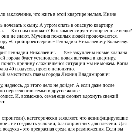
и заключение, что жить в этой квартире нельзя. Иначе
ночевать к сыну. А утром опять в опасную квартиру.
вна. — Кто нам поможет? Кто компенсирует испорченные вещи?
я, они не знают. Мучения пожилых людей продолжаются.
ктору «Стройпроектсервис» Геннадию Николаевичу Болычеву.
ры.
орит Геннадий Николаевич. — Уже закуплены новые клапана
й города будет установлена новая вытяжка в квартиру.
от понять причину сложившейся ситуации мы не можем. Когда
жара 40 градусов, просто непонятно.
ый заместитель главы города Леонид Владимирович
 надеюсь, до этого дело не дойдет. А если даже после
 по переселению семьи в другое жилье.
ромисс. И, возможно, семья еще сможет вдохнуть свежий
ят.
 строители), категорически заявляют, что дезинфицирующие
ное - не создавать условий, благоприятных для плесени. Для
воздуха - это прекрасная среда для размножения. Если вы
.