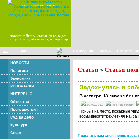
сайт ливенской газеты
новости г.Ливны, статьи, фото, видео,
форум, блоги, объявления, погода и пр.
Об издании
Форум
Объявления
НОВОСТИ
Статьи
Статья пол
»
Политика
Экономика
Задохнулась в соб
РЕПОРТАЖИ
ИНТЕРВЬЮ
В четверг, 13 января без 
Общество
19.01.2011
Происшествия
Происшествия
Прибыв на место, пожарные увид
восьмидесятитрехлетняя Раиса 
Суд да дело
Культура
Спорт
Прислать нам свою новость/ста