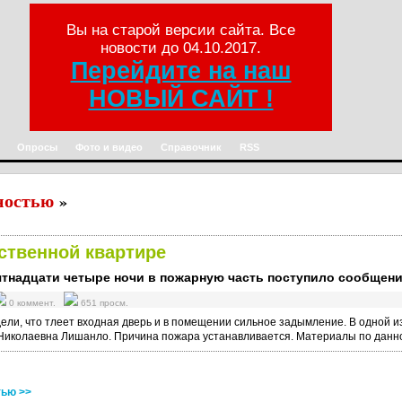
Вы на старой версии сайта. Все
новости до 04.10.2017.
Перейдите на наш
НОВЫЙ САЙТ !
Опросы
Фото и видео
Справочник
RSS
ностью
»
ственной квартире
пятнадцати четыре ночи в пожарную часть поступило сообщение
0 коммент.
651 просм.
ели, что тлеет входная дверь и в помещении сильное задымление. В одной 
Николаевна Лишанло. Причина пожара устанавливается. Материалы по данно
тью >>