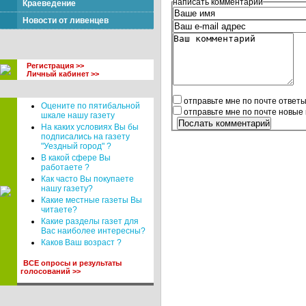
написать комментарий
Краеведение
Новости от ливенцев
Регистрация >>
Личный кабинет >>
отправьте мне по почте ответ
Оцените по пятибальной
отправьте мне по почте новые
шкале нашу газету
На каких условиях Вы бы
подписались на газету
"Уездный город" ?
В какой сфере Вы
работаете ?
Как часто Вы покупаете
нашу газету?
Какие местные газеты Вы
читаете?
Какие разделы газет для
Вас наиболее интересны?
Каков Ваш возраст ?
ВСЕ опросы и результаты
голосований >>