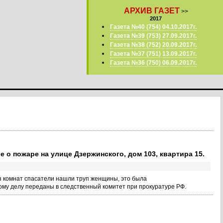
АРХИВ ГАЗЕТ
>>
2017
Газета №40 (754) 04.10.2017г.
Газета №39 (753) 27.09.2017г.
Газета №38 (752) 20.09.2017г.
Газета №37 (751) 13.09.2017г.
Газета №36 (750) 06.09.2017г.
 о пожаре на улице Дзержинского, дом 103, квартира 15.
из комнат спасатели нашли труп женщины, это была
му делу переданы в следственный комитет при прокуратуре РФ.