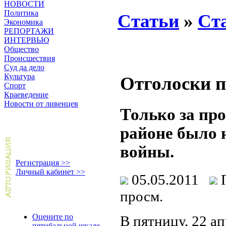
НОВОСТИ
Политика
Статьи
»
Ст
Экономика
РЕПОРТАЖИ
ИНТЕРВЬЮ
Общество
Происшествия
Суд да дело
Культура
Отголоски 
Спорт
Краеведение
Новости от ливенцев
Только за пр
районе было 
войны.
Регистрация >>
Личный кабинет >>
05.05.2011
просм.
Оцените по
В пятницу, 22 ап
пятибальной шкале