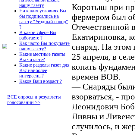
Коротыш при пр
нашу газету
На каких условиях Вы
фермером был о
бы подписались на
газету "Уездный город"
Отечественной в
?
В какой сфере Вы
Екатириновка, к
работаете ?
Как часто Вы покупаете
снаряд. На этом
нашу газету?
Какие местные газеты
25 апреля, в сел
Вы читаете?
копать фундамен
Какие разделы газет для
Вас наиболее
времен ВОВ.
интересны?
Каков Ваш возраст ?
— Снаряды были
взорваться, - п
ВСЕ опросы и результаты
голосований >>
Леонидович Боб
Ливны и Ливенск
случилось, и жер