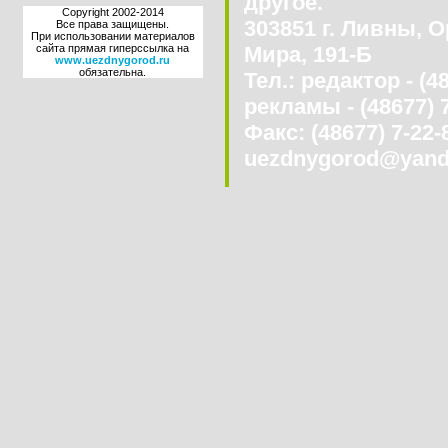
другое.
Copyright 2002-2014
303851 г. Ливны, О
Все права защищены.
При использовании материалов
сайта прямая гиперссылка на
Мира, 191-Б
www.uezdnygorod.ru
обязательна.
Тел.: редактор - (4
рекламы - (48677) 
Факс: (48677) 7-22-8
uezdnygorod@yand