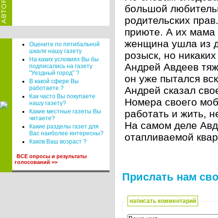
большой любительн
родительских прав
приюте. А их мама
женщина ушла из д
Оцените по пятибальной
шкале нашу газету
розыск, но никаких
На каких условиях Вы бы
Андрей Авдеев тяж
подписались на газету
"Уездный город" ?
он уже пытался вс
В какой сфере Вы
работаете ?
Андрей сказал свое
Как часто Вы покупаете
Номера своего моб
нашу газету?
Какие местные газеты Вы
работать и жить, н
читаете?
На самом деле Авд
Какие разделы газет для
Вас наиболее интересны?
отапливаемой квар
Каков Ваш возраст ?
ВСЕ опросы и результаты
голосований >>
Прислать нам сво
написать комментарий