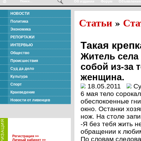
Об издании
Форум
Объявления
НОВОСТИ
Статьи
Ста
»
Политика
Экономика
РЕПОРТАЖИ
Такая креп
ИНТЕРВЬЮ
Общество
Житель села
Происшествия
собой из-за 
Суд да дело
женщина.
Культура
Спорт
18.05.2011
Су
Краеведение
6 мая тело сорока
обеспокоенные гни
Новости от ливенцев
окно. Останки хоз
нож. На столе зап
-Я без тебя жить н
обращении к любимо
Регистрация >>
По словам следова
Личный кабинет >>