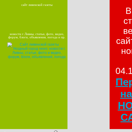
сайт ливенской газеты
В
с
в
новости г.Ливны, статьи, фото, видео,
форум, блоги, объявления, погода и пр.
сай
но
04.
Пе
на
Н
СА