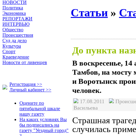
НОВОСТИ
Политика
Статьи
»
Ст
Экономика
РЕПОРТАЖИ
ИНТЕРВЬЮ
Общество
Происшествия
Суд да дело
Культура
До пункта наз
Спорт
Краеведение
В воскресенье, 14
Новости от ливенцев
Тамбов, на мосту
и Воротынск прои
Регистрация >>
человек.
Личный кабинет >>
17.08.2011
Происш
Оцените по
Васильева
пятибальной шкале
нашу газету
Страшная траге
На каких условиях Вы
бы подписались на
случилась приме
газету "Уездный город"
?