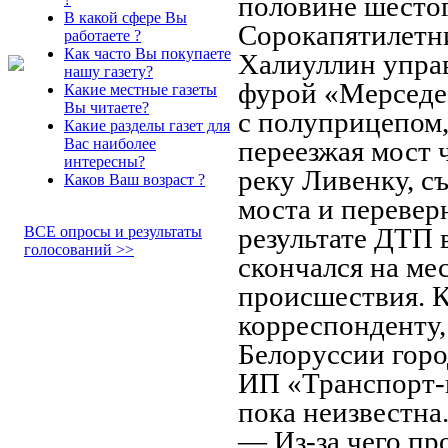
половине шестог
В какой сфере Вы
Сорокапятилетн
работаете ?
Как часто Вы покупаете
Халиуллин упра
нашу газету?
фурой «Мерседе
Какие местные газеты
Вы читаете?
с полуприцепом
Какие разделы газет для
Вас наиболее
переезжая мост 
интересны?
реку Ливенку, съ
Каков Ваш возраст ?
моста и перевер
результате ДТП 
ВСЕ опросы и результаты
голосований >>
скончался на ме
происшествия. К
корреспонденту,
Белоруссии гор
ИП «Транспорт-
пока неизвестна
— Из-за чего про