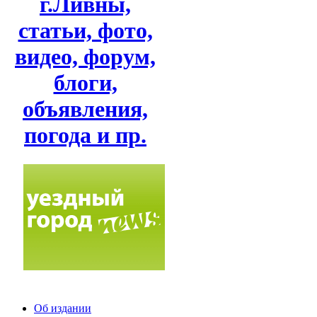
г.Ливны,
статьи, фото,
видео, форум,
блоги,
объявления,
погода и пр.
Об издании