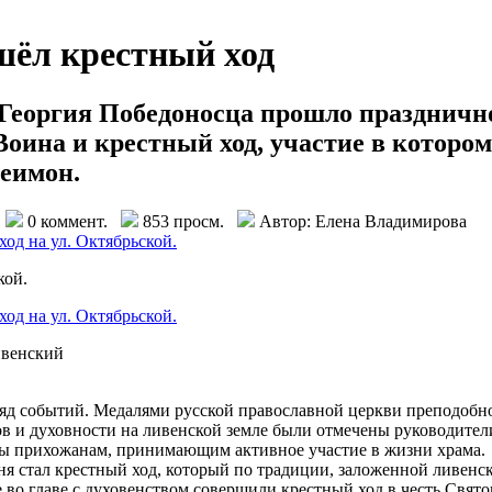
шёл крестный ход
е Георгия Победоносца прошло праздничн
оина и крестный ход, участие в которо
еимон.
И
0 коммент.
853 просм.
Автор: Елена Владимирова
кой.
ивенский
яд событий. Медалями русской православной церкви преподобно
ов и духовности на ливенской земле были отмечены руководител
ы прихожанам, принимающим активное участие в жизни храма.
ня стал крестный ход, который по традиции, заложенной ливенс
о главе с духовенством совершили крестный ход в честь Свято