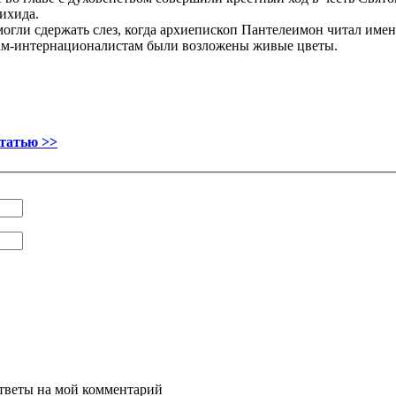
ихида.
огли сдержать слез, когда архиепископ Пантелеимон читал име
м-интернационалистам были возложены живые цветы.
статью >>
ответы на мой комментарий