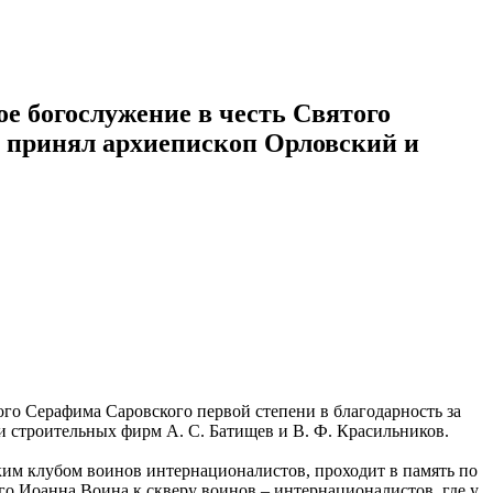
ое богослужение в честь Святого
м принял архиепископ Орловский и
го Серафима Саровского первой степени в благодарность за
и строительных фирм А. С. Батищев и В. Ф. Красильников.
ким клубом воинов интернационалистов, проходит в память по
го Иоанна Воина к скверу воинов – интернационалистов, где у