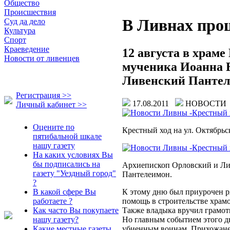
Общество
Происшествия
В Ливнах про
Суд да дело
Культура
Спорт
Краеведение
12 августа в храм
Новости от ливенцев
мученика Иоанна В
Ливенский Пантел
Регистрация >>
17.08.2011
НОВОСТ
Личный кабинет >>
Оцените по
Крестный ход на ул. Октябрьс
пятибальной шкале
нашу газету
На каких условиях Вы
бы подписались на
Архиепископ Орловский и Л
газету "Уездный город"
Пантелеимон.
?
К этому дню был приурочен р
В какой сфере Вы
помощь в строительстве храм
работаете ?
Также владыка вручил грамот
Как часто Вы покупаете
Но главным событием этого д
нашу газету?
убиенным воинам. Прихожане в
Какие местные газеты