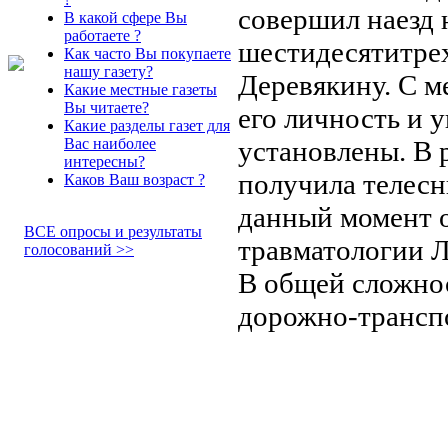
совершил наезд 
В какой сфере Вы
работаете ?
шестидесятитре
Как часто Вы покупаете
нашу газету?
Деревякину. С м
Какие местные газеты
Вы читаете?
его личность и 
Какие разделы газет для
установлены. В
Вас наиболее
интересны?
получила телесн
Каков Ваш возраст ?
данный момент о
ВСЕ опросы и результаты
травматологии 
голосований >>
В общей сложнос
дорожно-трансп