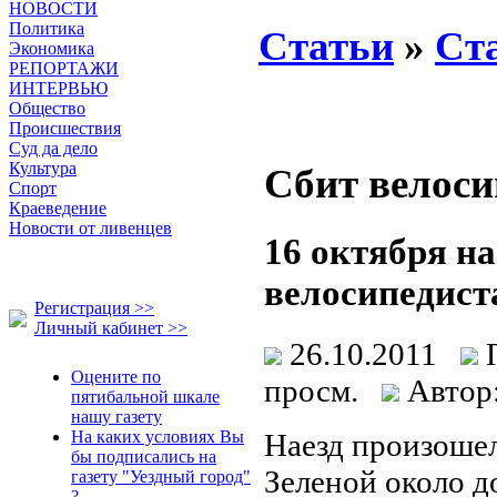
НОВОСТИ
Политика
Статьи
»
Ст
Экономика
РЕПОРТАЖИ
ИНТЕРВЬЮ
Общество
Происшествия
Суд да дело
Культура
Сбит велоси
Спорт
Краеведение
Новости от ливенцев
16 октября н
велосипедист
Регистрация >>
Личный кабинет >>
26.10.2011
Оцените по
просм.
Автор:
пятибальной шкале
нашу газету
Наезд произошел
На каких условиях Вы
бы подписались на
Зеленой около д
газету "Уездный город"
?