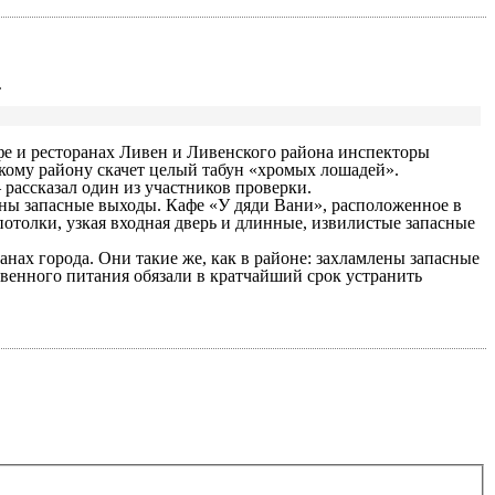
.
фе и ресторанах Ливен и Ливенского района инспекторы
кому району скачет целый табун «хромых лошадей».
рассказал один из участников проверки.
ены запасные выходы. Кафе «У дяди Вани», расположенное в
отолки, узкая входная дверь и длинные, извилистые запасные
ах города. Они такие же, как в районе: захламлены запасные
венного питания обязали в кратчайший срок устранить