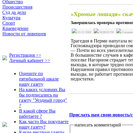
Общество
Происшествия
Суд да дело
«Хромые лошади» ска
Культура
Завершилась проверка противоп
Спорт
Краеведение
23.12.2009
НОВОСТИ
0 комме
Новости от ливенцев
Трагедия в Перми напугала в
Госпожнадзора проводили сов
— Почти во всех увеселитель
Регистрация >>
В большинстве случаев в каф
поселке Нагорном страдает те
Личный кабинет >>
выходы, в которые трудно попа
Нарушения правил противопож
Оцените по
выходы, не работает противо
пятибальной шкале
недостатки.
нашу газету
На каких условиях Вы
бы подписались на
газету "Уездный город"
?
В какой сфере Вы
Прислать нам свою новость/
работаете ?
Как часто Вы покупаете
написать комментарий
нашу газету?
Какие местные газеты