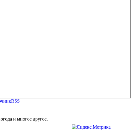
очник
RSS
огода и многое другое.