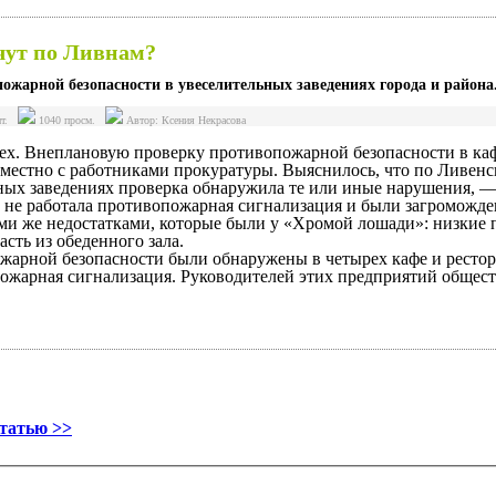
чут по Ливнам?
ожарной безопасности в увеселительных заведениях города и района
нт.
1040 просм.
Автор: Ксения Некрасова
сех. Внеплановую проверку противопожарной безопасности в ка
местно с работниками прокуратуры. Выяснилось, что по Ливенс
ных заведениях проверка обнаружила те или иные нарушения, — 
е не работала противопожарная сигнализация и были загроможд
ми же недостатками, которые были у «Хромой лошади»: низкие п
сть из обеденного зала.
арной безопасности были обнаружены в четырех кафе и ресторан
пожарная сигнализация. Руководителей этих предприятий общест
статью >>