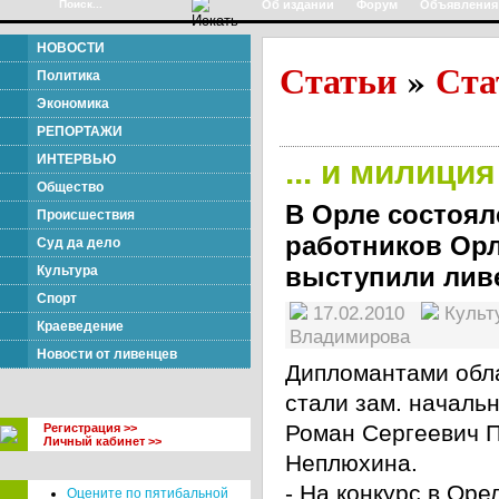
Об издании
Форум
Объявления
НОВОСТИ
Статьи
Ста
»
Политика
Экономика
РЕПОРТАЖИ
ИНТЕРВЬЮ
... и милиция
Общество
В Орле состоял
Происшествия
работников Орл
Суд да дело
выступили лив
Культура
Спорт
17.02.2010
Куль
Краеведение
Владимирова
Новости от ливенцев
Дипломантами обла
стали зам. началь
Роман Сергеевич 
Регистрация >>
Личный кабинет >>
Неплюхина.
- На конкурс в Оре
Оцените по пятибальной