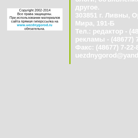
другое.
Copyright 2002-2014
303851 г. Ливны, О
Все права защищены.
При использовании материалов
сайта прямая гиперссылка на
Мира, 191-Б
www.uezdnygorod.ru
обязательна.
Тел.: редактор - (4
рекламы - (48677) 
Факс: (48677) 7-22-8
uezdnygorod@yand