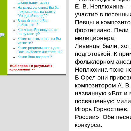
шкале нашу газету
Е. В. Неплюхина. 
На каких условиях Вы бы
подписались на газету
участие в песенны
"Уездный город" ?
В какой сфере Вы
Певцы и композито
работаете ?
фортепиано. Пели 
Как часто Вы покупаете
нашу газету?
милиционера.
Какие местные газеты Вы
читаете?
Ливенцы были, хот
Какие разделы газет для
Вас наиболее интересны?
подготовкой. К при
Каков Ваш возраст ?
фольклорном ансам
ВСЕ опросы и результаты
Неплюхина тоже не
голосований >>
В Орел они привез
композитором А. В
названную «Вот и 
посвященную мили
Игорь Горностаев.
России». Обе песн
конкурса.