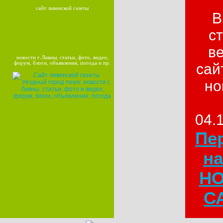
сайт ливенской газеты
В
с
в
новости г.Ливны, статьи, фото, видео,
форум, блоги, объявления, погода и пр.
сай
но
04.
Пе
на
Н
СА